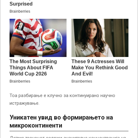
Тоа разбирање е клучно за континуирано научно
истражување.
Уникатен увид во формирањето на
микроконтиненти
Дејвис теснецот содржи значителна концентрација на