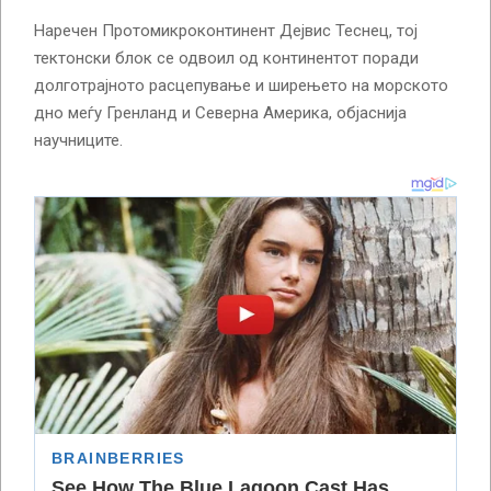
Наречен Протомикроконтинент Дејвис Теснец, тој
тектонски блок се одвоил од континентот поради
долготрајното расцепување и ширењето на морското
дно меѓу Гренланд и Северна Америка, објаснија
научниците.