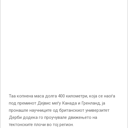
Таа копнена маса долга 400 километри, која се наоѓа
под преминот Дејвис меѓу Канада и Гренланд, ја
пронашле научниците од британскиот универзитет
Дерби додека го проучувале движењето на
тектонските плочи во тој регион.