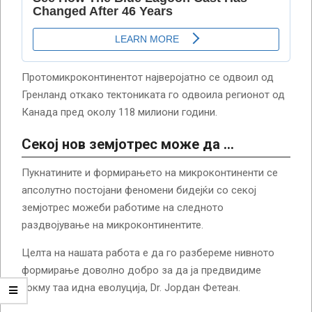
Протомикроконтинентот најверојатно се одвоил од
Гренланд откако тектониката го одвоила регионот од
Канада пред околу 118 милиони години.
Секој нов земјотрес може да …
Пукнатините и формирањето на микроконтиненти се
апсолутно постојани феномени бидејќи со секој
земјотрес можеби работиме на следното
раздвојување на микроконтинентите.
Целта на нашата работа е да го разбереме нивното
формирање доволно добро за да ја предвидиме
токму таа идна еволуција, Dr. Јордан Фетеан.