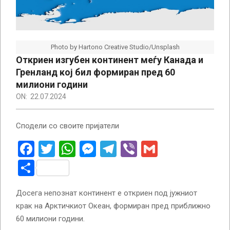
Photo by Hartono Creative Studio/Unsplash
Откриен изгубен континент меѓу Канада и
Гренланд кој бил формиран пред 60
милиони години
ON:
22.07.2024
Сподели со своите пријатели
Facebook
Twitter
WhatsApp
Messenger
Telegram
Viber
Gmail
Share
Досега непознат континент е откриен под јужниот
крак на Арктичкиот Океан, формиран пред приближно
60 милиони години.