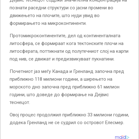
познати раседни структури со јасни промени во
движењето на плочите, што нуди увид во
формирањето на микроконтиненти.
Протомикроконтинентите, дел од континенталната
литосфера, се формираат кога тектонските плочи на
литосферата, поттикнати од полутечниот слој на карпи
под нив, се движат и предизвикуваат пукнатини.
Почетниот јаз меѓу Канада и Гренланд започна пред
приближно 118 милиони години, а ширењето на
морското дно започна пред приближно 61 милион
години, што доведе до формирање на Дејвис
теснецот.
Овој процес продолжил приближно 33 милиони години,
додека Гренланд не се судрил со островот Елесмер.