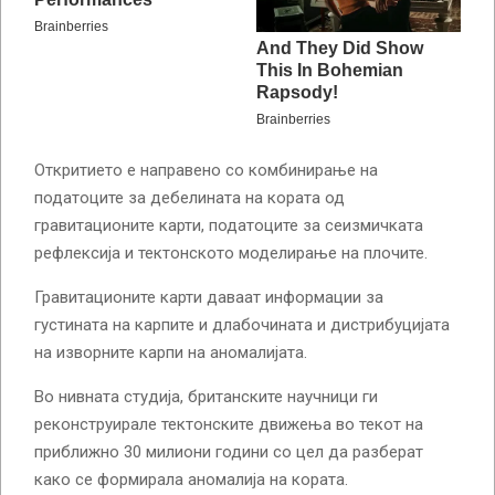
Откритието е направено со комбинирање на
податоците за дебелината на кората од
гравитационите карти, податоците за сеизмичката
рефлексија и тектонското моделирање на плочите.
Гравитационите карти даваат информации за
густината на карпите и длабочината и дистрибуцијата
на изворните карпи на аномалијата.
Во нивната студија, британските научници ги
реконструирале тектонските движења во текот на
приближно 30 милиони години со цел да разберат
како се формирала аномалија на кората.