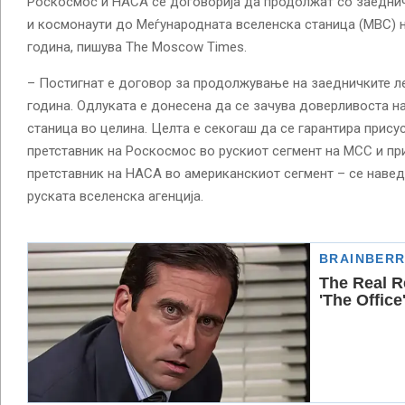
Роскосмос и НАСА се договорија да продолжат со заедни
и космонаути до Меѓународната вселенска станица (МВС) н
година, пишува The Moscow Times.
– Постигнат е договор за продолжување на заедничките ле
година. Одлуката е донесена да се зачува доверливоста н
станица во целина. Целта е секогаш да се гарантира прису
претставник на Роскосмос во рускиот сегмент на МСС и пр
претставник на НАСА во американскиот сегмент – се навед
руската вселенска агенција.