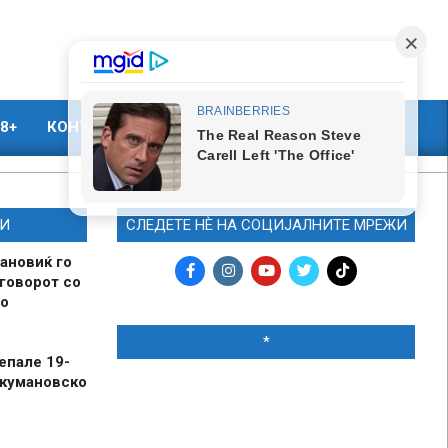
8+
КОНТАКТ
МАРКЕТИНГ
И
СЛЕДЕТЕ НЀ НА СОЦИЈАЛНИТЕ МРЕЖИ
ановиќ го
говорот со
о
*
епале 19-
 кумановско