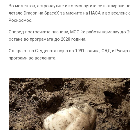
Во моментов, астронаутите и космонаутите се шатлирани в
летало Dragon на SpaceX за мисиите на НАСА и во вселенск
Роскосмос.
Според постоечките планови, МСС ќе работи најмалку до 20
остане во програмата до 2028 година.
Од крајот на Студената војна во 1991 година, САД и Русиј
програми во вселената.