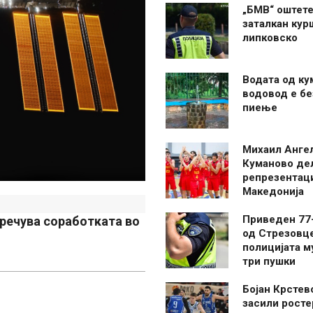
„БМВ“ оштете
заталкан кур
липковско
Водата од ку
водовод е бе
пиење
Михаил Анге
Куманово де
репрезентаци
Македонија
Приведен 77
спречува соработката во
од Стрезовце
полицијата м
три пушки
Бојан Крстев
засили росте