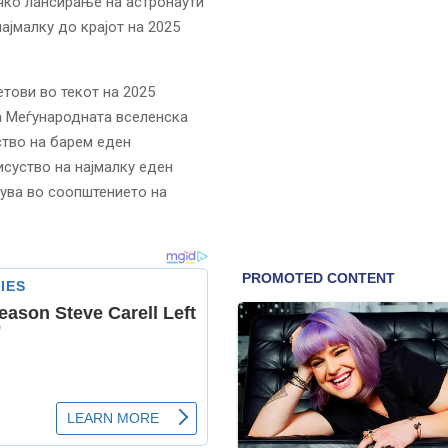
чко лансирање на астронаути
ајмалку до крајот на 2025
тови во текот на 2025
а Меѓународната вселенска
ство на барем еден
исуство на најмалку еден
ува во соопштението на