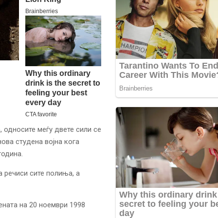
, односите меѓу двете сили се
нова студена војна кога
година.
а речиси сите полиња, а
ената на 20 ноември 1998