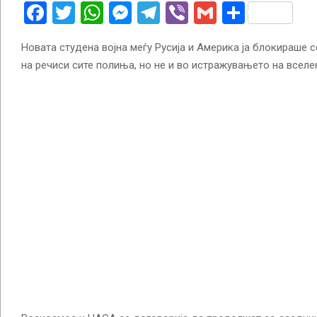
Facebook
Twitter
WhatsApp
Messenger
Telegram
Viber
Gmail
Share
Новата студена војна меѓу Русија и Америка ја блокираше 
на речиси сите полиња, но не и во истражувањето на вселе