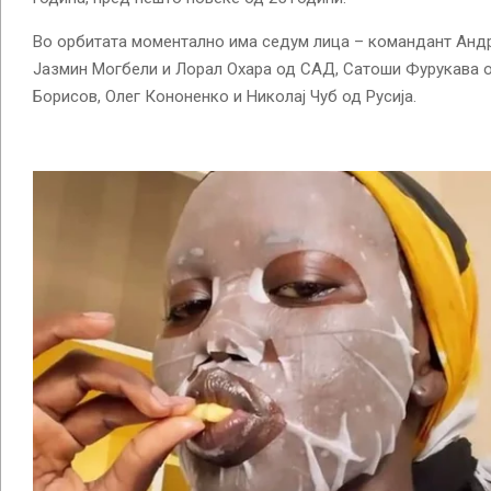
Во орбитата моментално има седум лица – командант Анд
Јазмин Могбели и Лорал Охара од САД, Сатоши Фурукава о
Борисов, Олег Кононенко и Николај Чуб од Русија.