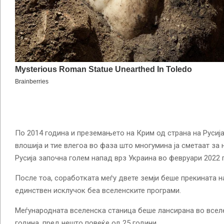
По 2014 година и преземањето на Крим од страна на Русија
влошија и тие влегоа во фаза што многумина ја сметаат за 
Русија започна голем напад врз Украина во февруари 2022 
После тоа, соработката меѓу двете земји беше прекината н
единствен исклучок беа вселенските програми.
Меѓународната вселенска станица беше лансирана во всел
година, пред нешто повеќе од 25 години.