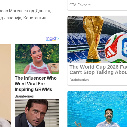
реас Могенсен од Данска,
д Јапонија, Константин