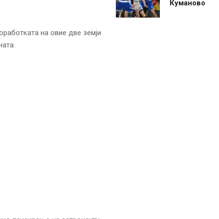
Куманово
соработката на овие две земји
ната.