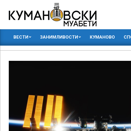
Skip
to
content
КУМАНОВСКИ
ВЕСТИ
ЗАНИМЛИВОСТИ
КУМАНОВО
СП
МУАБЕТИ
Primary
Navigation
Menu