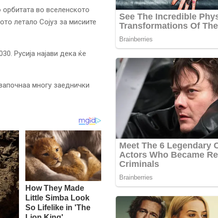
о орбитата во вселенското
ото летало Сојуз за мисиите
30. Русија најави дека ќе
а започнаа многу заеднички