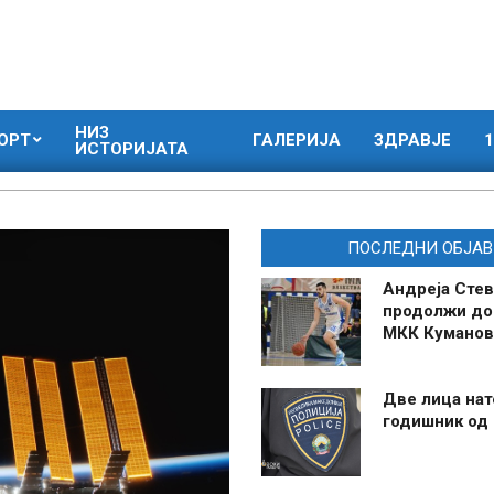
НИЗ
ОРТ
ГАЛЕРИЈА
ЗДРАВЈЕ
1
ИСТОРИЈАТА
ПОСЛЕДНИ ОБЈАВ
Андреја Стев
продолжи до
МКК Куманов
Две лица нат
годишник од