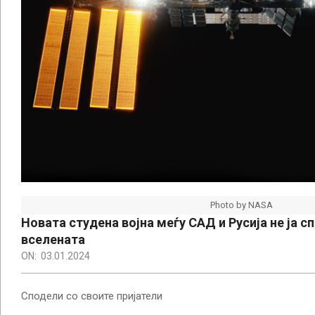
Photo by NASA
Новата студена војна меѓу САД и Русија не ја 
вселената
ON:
03.01.2024
Сподели со своите пријатели