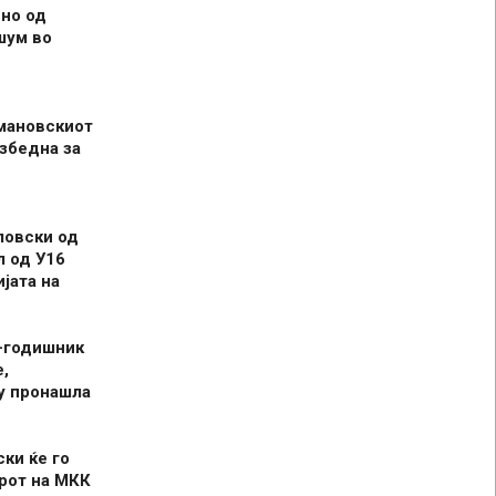
но од
шум во
мановскиот
збедна за
ловски од
л од У16
јата на
-годишник
,
у пронашла
ски ќе го
рот на МКК