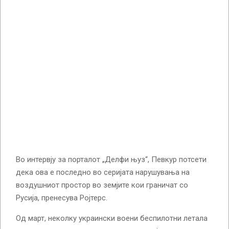
Во интервју за порталот „Делфи њуз“, Певкур потсети
дека ова е последно во серијата нарушувања на
воздушниот простор во земјите кои граничат со
Русија, пренесува Ројтерс.
Од март, неколку украински воени беспилотни летала