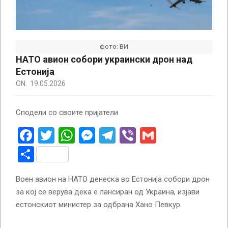
фото: ВИ
НАТО авион собори украински дрон над
Естонија
ON:
19.05.2026
Сподели со своите пријатели
Facebook
Twitter
WhatsApp
Messenger
Telegram
Viber
Gmail
Share
Воен авион на НАТО денеска во Естонија собори дрон
за кој се верува дека е лансиран од Украина, изјави
естонскиот министер за одбрана Хано Певкур.