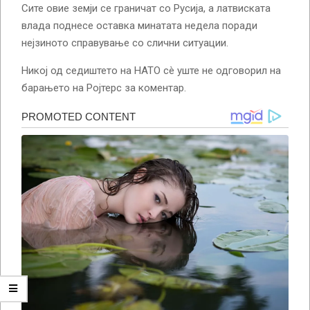
Сите овие земји се граничат со Русија, а латвиската
влада поднесе оставка минатата недела поради
нејзиното справување со слични ситуации.
Никој од седиштето на НАТО сè уште не одговорил на
барањето на Ројтерс за коментар.