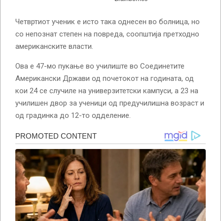
Четвртиот ученик е исто така однесен во болница, но
со непознат степен на повреда, соопштија претходно
американските власти.
Ова е 47-мо пукање во училиште во Соединетите
Американски Држави од почетокот на годината, од
кои 24 се случиле на универзитетски кампуси, а 23 на
училишен двор за ученици од предучилишна возраст и
од градинка до 12-то одделение.