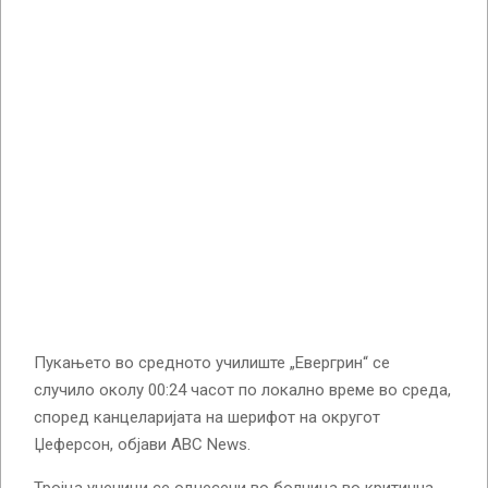
Пукањето во средното училиште „Евергрин“ се
случило околу 00:24 часот по локално време во среда,
според канцеларијата на шерифот на округот
Џеферсон, објави ABC News.