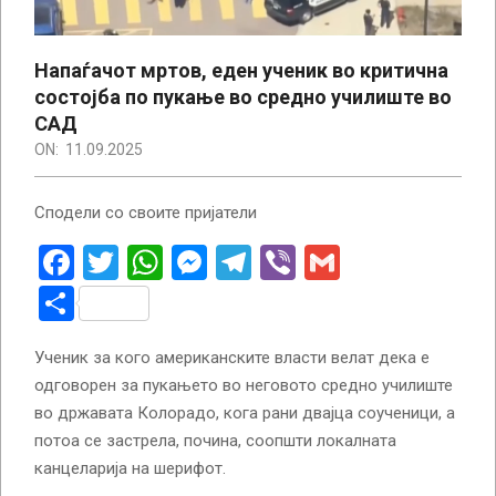
Напаѓачот мртов, еден ученик во критична
состојба по пукање во средно училиште во
САД
ON:
11.09.2025
Сподели со своите пријатели
Facebook
Twitter
WhatsApp
Messenger
Telegram
Viber
Gmail
Share
Ученик за кого американските власти велат дека е
одговорен за пукањето во неговото средно училиште
во државата Колорадо, кога рани двајца соученици, а
потоа се застрела, почина, соопшти локалната
канцеларија на шерифот.