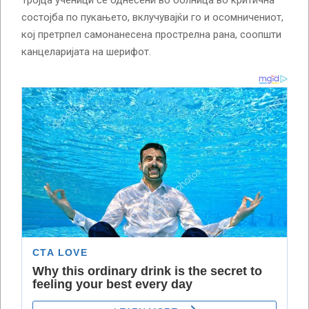
Тројца ученици се однесени во болница во критична
состојба по пукањето, вклучувајќи го и осомничениот,
кој претрпел самонанесена прострелна рана, соопшти
канцеларијата на шерифот.