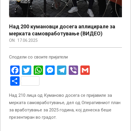
Над 200 кумановци досега аплицирале за
мерката самовработување (ВИДЕО)
ON:
17.06.2025
Сподели со своите пријатели
Facebook
Twitter
WhatsApp
Messenger
Telegram
Viber
Gmail
Share
Над 210 лица од Куманово досега се пријавиле за
мерката самовработување, дел од Оперативниот план
за вработување за 2025 година, кој денеска беше
презентиран во градот.