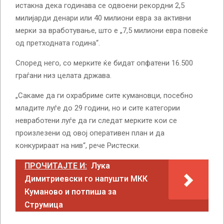
истакна дека годинава се одвоени рекордни 2,5
милијарди денари или 40 милиони евра за активни
мерки за вработување, што е „7,5 милиони евра повеќе
од претходната година“.
Според него, со мерките ќе бидат опфатени 16.500
граѓани низ целата држава.
„Сакаме да ги охрабриме сите кумановци, посебно
младите луѓе до 29 години, но и сите категории
невработени луѓе да ги следат мерките кои се
произлезени од овој оперативен план и да
конкурираат на нив“, рече Ристески.
ПРОЧИТАЈТЕ И:
Лука
Димитриевски го напушти МКК
Куманово и потпиша за
Струмица