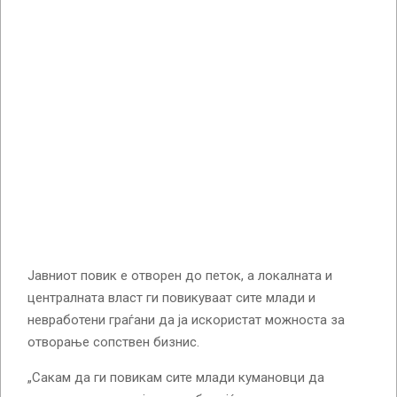
Јавниот повик е отворен до петок, а локалната и
централната власт ги повикуваат сите млади и
невработени граѓани да ја искористат можноста за
отворање сопствен бизнис.
„Сакам да ги повикам сите млади кумановци да