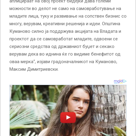
аплицираат на овој проект бидејќи дава големи
можности во делот не само на самовработување на
младите лица, туку и развивање на сопствен бизнис со
многу, верувам, креативни решенија и идеи. Општина
Куманово силно ја поддржува акцијата на Владата и
проектот да се самовработат младите, одвоени се
сериозни средства од државниот буџет и секако
верувам дека во иднина ќе го видиме бенефитот од
оваа мерка“, изјави градоначалникот на Куманово,
Максим Димитриевски.