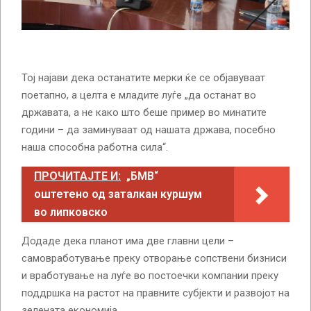
Тој најави дека останатите мерки ќе се објавуваат
поетапно, а целта е младите луѓе „да останат во
државата, а не како што беше пример во минатите
години – да заминуваат од нашата држава, посебно
наша способна работна сила“.
ПРОЧИТАЈТЕ И:
„БМВ“
оштетено од заталкан куршум
во липковско
Додаде дека планот има две главни цели –
самовработување преку отворање сопствени бизниси
и вработување на луѓе во постоечки компании преку
поддршка на растот на правните субјекти и развојот на
зелената економија.