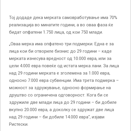
Тој додаде дека мерката самовработување има 70%
реализација во минатите години, а во оваа фаза ќе
бидат опфатени 1.750 лица, од кои 750 млади.
„Оваа мерка има опфатено три подмерки. Една е за
лица кои би отвориле бизнис до 29 години – каде
мерката изнесува вредност од 10.000 евра, или за
цели 4.000 евра повеќе од истата мерка лани. За лица
над 29 години мерката е зголемена за 1.000 евра,
односно 7.000 евра субвенции. Има трета подмерка –
можност за здружување, односно формирање на
друштво со ограничена одговорност. Кога би се
здружиле две млади лица до 29 години – би добиле
вкупно 20.000 евра, а доколку се здружат две лица
над 29 години – би добиле 14.000 евра“, изјави
Ристески.