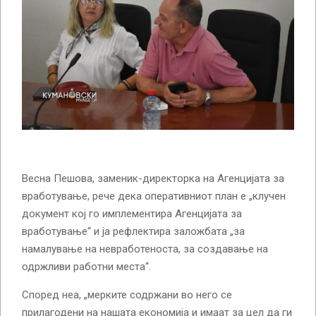
Весна Пешова, заменик-директорка на Агенцијата за
вработување, рече дека оперативниот план е „клучен
документ кој го имплементира Агенцијата за
вработување“ и ја рефлектира заложбата „за
намалување на невработеноста, за создавање на
одржливи работни места“.
Според неа, „мерките содржани во него се
прилагодени на нашата економија и имаат за цел да ги