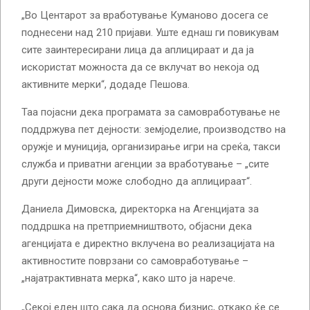
„Во Центарот за вработување Куманово досега се
поднесени над 210 пријави. Уште еднаш ги повикувам
сите заинтересирани лица да аплицираат и да ја
искористат можноста да се вклучат во некоја од
активните мерки“, додаде Пешова.
Таа појасни дека програмата за самовработување не
поддржува пет дејности: земјоделие, производство на
оружје и муниција, организирање игри на среќа, такси
служба и приватни агенции за вработување – „сите
други дејности може слободно да аплицираат“.
Даниела Димовска, директорка на Агенцијата за
поддршка на претприемништвото, објасни дека
агенцијата е директно вклучена во реализацијата на
активностите поврзани со самовработување –
„најатрактивната мерка“, како што ја нарече.
„Секој еден што сака да основа бизнис, откако ќе се