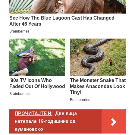
ПРОЧИТАЈТЕ И:
Две лица
натепале 19-годишник од
кумановско