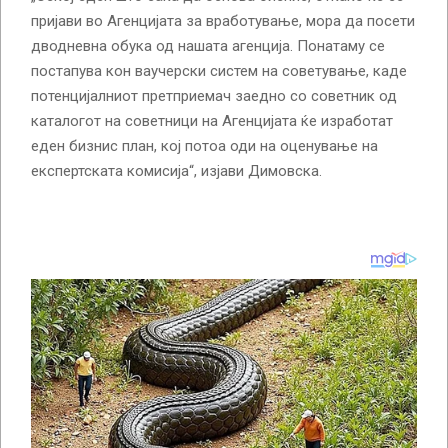
пријави во Агенцијата за вработување, мора да посети
дводневна обука од нашата агенција. Понатаму се
постапува кон ваучерски систем на советување, каде
потенцијалниот претприемач заедно со советник од
каталогот на советници на Агенцијата ќе изработат
еден бизнис план, кој потоа оди на оценување на
експертската комисија“, изјави Димовска.