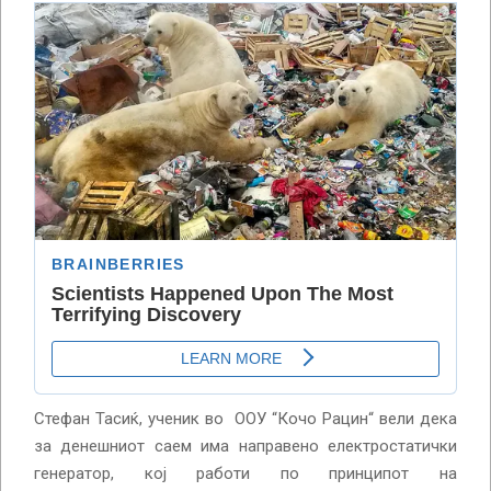
Стефан Тасиќ, ученик во ООУ “Кочо Рацин“ вели дека
за денешниот саем има направено електростатички
генератор, кој работи по принципот на