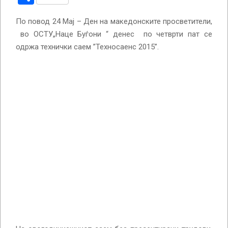
По повод 24 Мај – Ден на македонските просветители,
во ОСТУ„Наце Буѓони “ денес по четврти пат се
одржа технички саем ”Техносаенс 2015”.