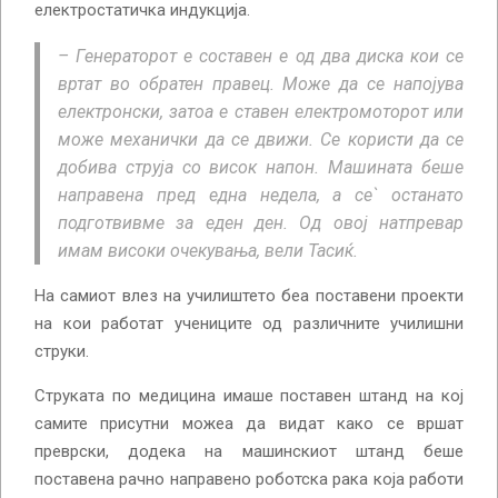
електростатичка индукција.
– Генераторот е составен е од два диска кои се
вртат во обратен правец. Може да се напојува
електронски, затоа е ставен електромоторот или
може механички да се движи. Се користи да се
добива струја со висок напон. Машината беше
направена пред една недела, а се` останато
подготвивме за еден ден. Од овој натпревар
имам високи очекувања, вели Тасиќ.
На самиот влез на училиштето беа поставени проекти
на кои работат учениците од различните училишни
струки.
Струката по медицина имаше поставен штанд на кој
самите присутни можеа да видат како се вршат
преврски, додека на машинскиот штанд беше
поставена рачно направено роботска рака која работи