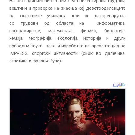
На овогодиниешниот саем беа презентирани трудови,
вештини и проверка на знаења кај деветооделенците
од основните училишта кои се натпреваруваа
со трудови од областа на информатика,
програмирање, математика, физика, биологија,
хемија, географија, екологија, историја и други
природни науки како и изработка на презентација во
IMPRESS, спортски активности (скок во далечина,
атлетика и фрлање ѓуле).