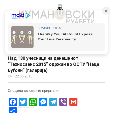
Skip
to
content
КУМАНОВСКИ
МУАБЕТИ
Primary
Navigation
Menu
Над 130 учесници на денешниот
”Техносаенс 2015” одржан во ОСТУ ”Наце
Буѓони” (галерија)
ON:
22.05.2015
Сподели со своите пријатели
Facebook
Twitter
WhatsApp
Messenger
Telegram
Viber
Gmail
Share