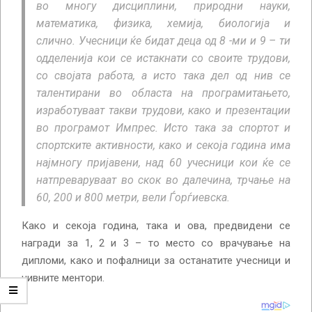
во многу дисциплини, природни науки,
математика, физика, хемија, биологија и
слично. Учесници ќе бидат деца од 8 -ми и 9 – ти
одделенија кои се истакнати со своите трудови,
со својата работа, а исто така дел од нив се
талентирани во областа на програмитањето,
изработуваат такви трудови, како и презентации
во програмот Импрес. Исто така за спортот и
спортските активности, како и секоја година има
најмногу пријавени, над 60 учесници кои ќе се
натпреваруваат во скок во далечина, трчање на
60, 200 и 800 метри, вели Ѓорѓиевска.
Како и секоја година, така и ова, предвидени се
награди за 1, 2 и 3 – то место со врачување на
дипломи, како и пофалници за останатите учесници и
нивните ментори.