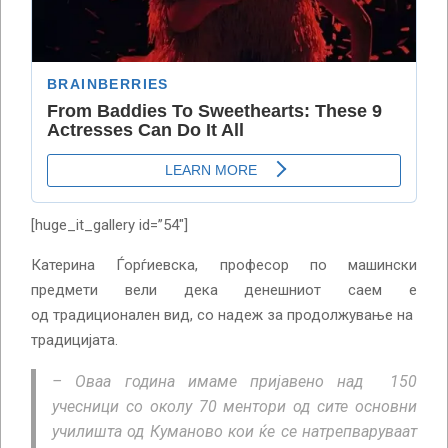
[huge_it_gallery id=”54″]
Катерина Ѓорѓиевска, професор по машински
предмети вели дека денешниот саем е
од традиционален вид, со надеж за продолжување на
традицијата.
– Оваа година имаме пријавено над 150
учесници со околу 70 ментори од сите основни
училишта од Куманово кои ќе се натрепваруваат