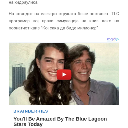
на хидраулика.
На штандот на електро струката беше поставен TLC
програмер кој прави симулација на квиз како на
познатиот квиз ”Кој сака да биде милионер”