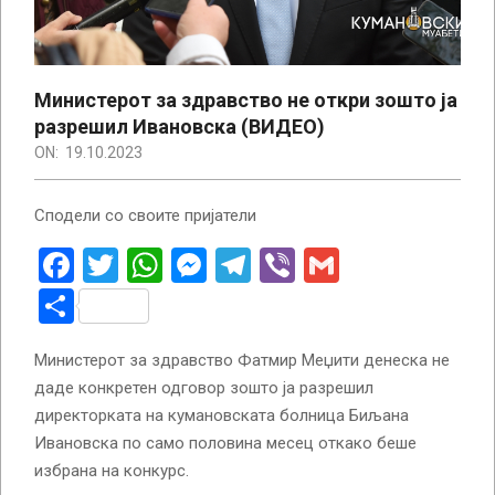
Министерот за здравство не откри зошто ја
разрешил Ивановска (ВИДЕО)
ON:
19.10.2023
Сподели со своите пријатели
Facebook
Twitter
WhatsApp
Messenger
Telegram
Viber
Gmail
Share
Министерот за здравство Фатмир Меџити денеска не
даде конкретен одговор зошто ја разрешил
директорката на кумановската болница Биљана
Ивановска по само половина месец откако беше
избрана на конкурс.