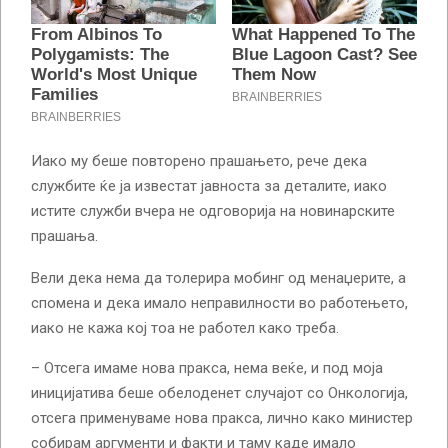
Иако му беше повторено прашањето, рече дека
службите ќе ја известат јавноста за деталите, иако
истите служби вчера не одговорија на новинарските
прашања.
Вели дека нема да толерира мобинг од менаџерите, а
спомена и дека имало неправилности во работењето,
иако не кажа кој тоа не работел како треба.
– Отсега имаме нова пракса, нема веќе, и под моја
иницијатива беше обелоденет случајот со Онкологија,
отсега применуваме нова пракса, лично како министер
собирам аргументи и факти и таму каде имало