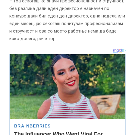
– Тоа секогаш ќе значи професионалност и стручност,
без разлика дали еден директор е назначен по
конкурс дали бил еден ден директор, една недела или
еден месец, јас секогаш почитувам професионализам
и стручност и ова со моето работње нема да биде
како досега, рече тој.