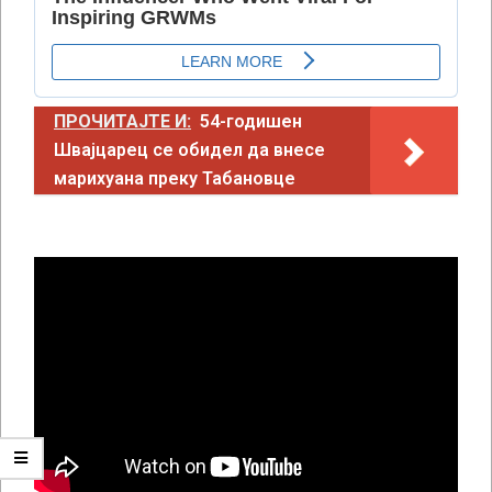
ПРОЧИТАЈТЕ И:
54-годишен
Швајцарец се обидел да внесе
марихуана преку Табановце