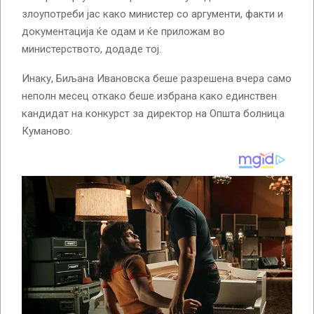
злоупотреби јас како министер со аргументи, факти и
документација ќе одам и ќе приложам во
министерството, додаде тој.
Инаку, Биљана Ивановска беше разрешена вчера само
неполн месец откако беше избрана како единствен
кандидат на конкурст за директор на Општа болница
Куманово.