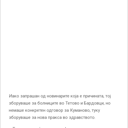
Иако запрашан од новинарите која е причината, тој
зборуваше за болниците во Тетово и Бардовци, но
немаше конкретен одговор за Куманово, туку
зборуваше за нова пракса во здравството.