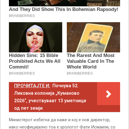
ПРОЧИТАЈТЕ И:
Почнува 52.
Ликовна колонија „Куманово
2026“, учествуваат 13 уметници
од пет земји
Министерот избегна да каже и кој е нов директор,
иако неофицијално тоа е урологот Фати Исмаили, со