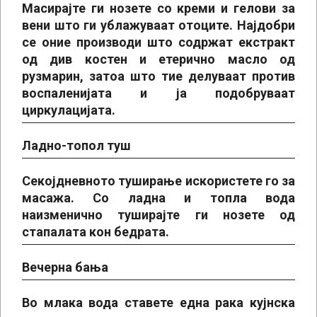
Масирајте ги нозете со креми и гелови за
вени што ги ублажуваат отоците. Најдобри
се оние производи што содржат екстракт
од див костен и етерично масло од
рузмарин, затоа што тие делуваат против
воспаленијата и ја подобруваат
циркулацијата.
Ладно-топол туш
Секојдневното туширање искористете го за
масажа. Со ладна и топла вода
наизменично туширајте ги нозете од
стапалата кон бедрата.
Вечерна бања
Во млака вода ставете една рака кујнска