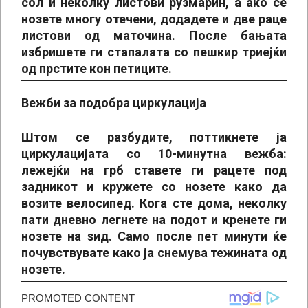
сол и неколку листови рузмарин, а ако се
нозете многу отечени, додадете и две раце
листови од маточина. После бањата
избришете ги стапалата со пешкир триејќи
од прстите кон петиците.
Вежби за подобра циркулација
Штом се разбудите, поттикнете ја
циркулацијата со 10-минутна вежба:
лежејќи на грб ставете ги рацете под
задникот и кружете со нозете како да
возите велосипед. Кога сте дома, неколку
пати дневно легнете на подот и кренете ги
нозете на ѕид. Само после пет минути ќе
почувствувате како ја снемува тежината од
нозете.