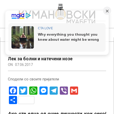
Skip
to
content
КУМАНОВСКИ
МУАБЕТИ
Primary
Navigation
Menu
Лек за болни и натечени нозе
ON:
07.06.2017
Сподели со своите пријатели
Facebook
Twitter
WhatsApp
Messenger
Telegram
Viber
Gmail
Share
Ако сте една од оние личности кои секој