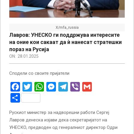
X/mfa_russia
Лавров: УНЕСКО ги поддржува интересите
на оние кои сакаат да ѝ нанесат стратешки
пораз на Русија
ON:
28.01.2025
Сподели со своите пријатели
Facebook
Twitter
WhatsApp
Messenger
Telegram
Viber
Gmail
Share
Рускиот министер за надворешни работи Сергеј
Лавров денеска изјави дека секретаријатот на
УНЕСКО, предводен од генералниот директор Одри