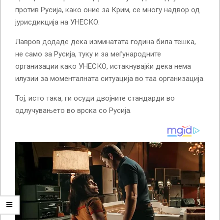
против Русија, како оние за Крим, се многу надвор од
јурисдикција на УНЕСКО.
Лавров додаде дека изминатата година била тешка,
не само за Русија, туку и за меѓународните
организации како УНЕСКО, истакнувајќи дека нема
илузии за моменталната ситуација во таа организација.
Тој, исто така, ги осуди двојните стандарди во
одлучувањето во врска со Русија.