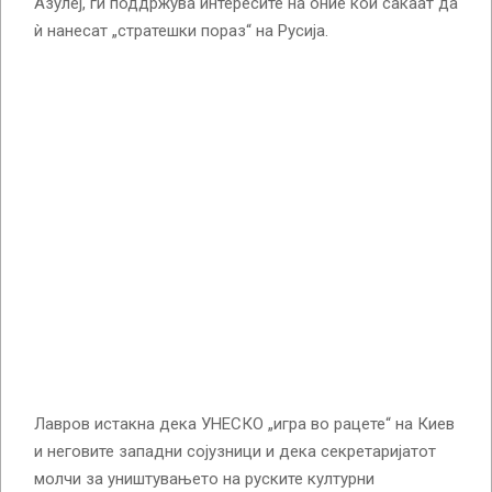
Азулеј, ги поддржува интересите на оние кои сакаат да
ѝ нанесат „стратешки пораз“ на Русија.
Лавров истакна дека УНЕСКО „игра во рацете“ на Киев
и неговите западни сојузници и дека секретаријатот
молчи за уништувањето на руските културни