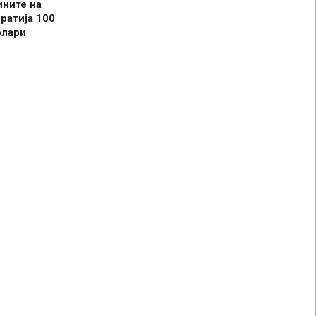
ините на
ратија 100
олари