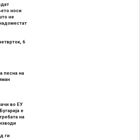
идат
њето носи
што не
 надоместат
четврток, 6
а песна на
иман
шачи во ЕУ
Бугарија е
требата на
оизводи
д ги