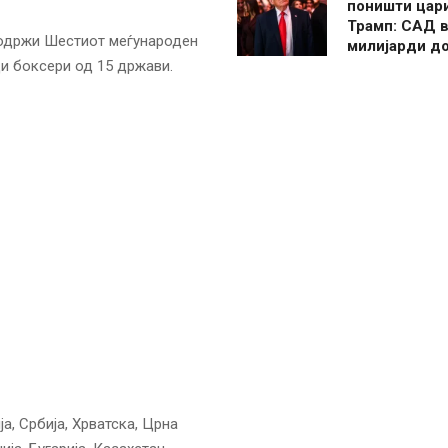
поништи цар
Трамп: САД в
е одржи Шестиот меѓународен
милијарди д
ди боксери од 15 држави.
а, Србија, Хрватска, Црна