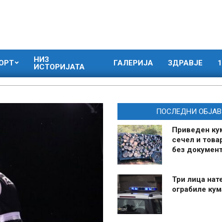
НИЗ
ОРТ
ГАЛЕРИЈА
ЗДРАВЈЕ
1
ИСТОРИЈАТА
ПОСЛЕДНИ ОБЈАВ
Приведен ку
сечел и това
без документ
Три лица нат
ограбиле ку