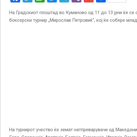
На Градскиот плоштад во Куманово од 11 до 13 јуни ќе с
боксерски турнир „Мирослав Петровиќ“, кој ќе собере мла
На турнирот учество ќе земат натпреварувачи од Македониј