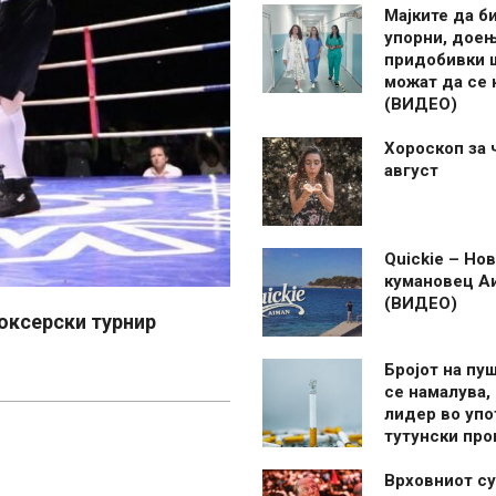
Мајките да б
упорни, дое
придобивки 
можат да се
(ВИДЕО)
Хороскоп за 
август
Quickie – Нов
кумановец А
(ВИДЕО)
оксерски турнир
Бројот на пу
се намалува, 
лидер во упо
тутунски пр
Врховниот су