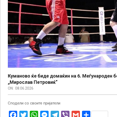
Куманово ќе биде домаќин на 6. Меѓународен б
„Мирослав Петровиќ“
ON:
08.06.2026
Сподели со своите пријатели
Facebook
Twitter
WhatsApp
Messenger
Telegram
Viber
Gmail
Share