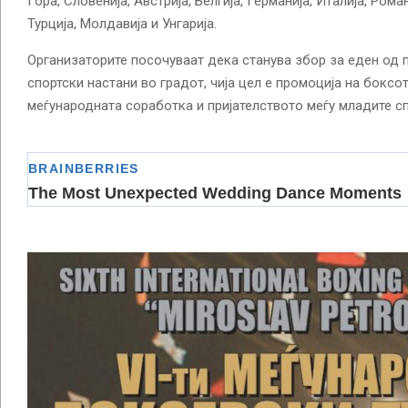
Гора, Словенија, Австрија, Белгија, Германија, Италија, Роман
Турција, Молдавија и Унгарија.
Организаторите посочуваат дека станува збор за еден од 
спортски настани во градот, чија цел е промоција на боксот
меѓународната соработка и пријателството меѓу младите сп