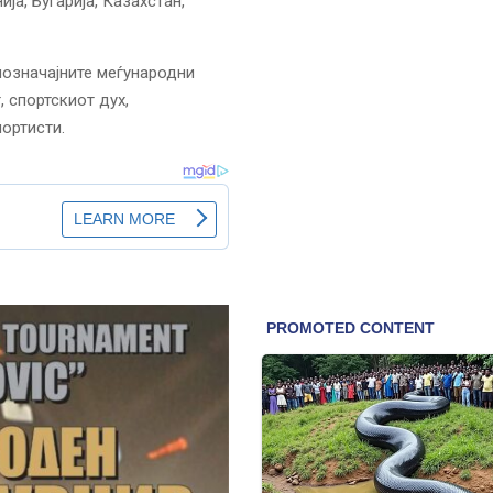
ија, Бугарија, Казахстан,
позначајните меѓународни
, спортскиот дух,
ортисти.