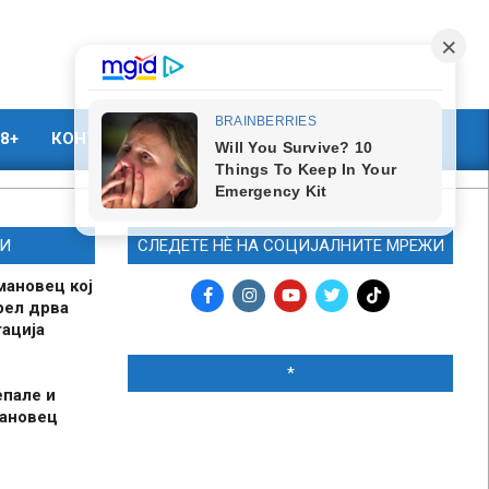
8+
КОНТАКТ
МАРКЕТИНГ
И
СЛЕДЕТЕ НЀ НА СОЦИЈАЛНИТЕ МРЕЖИ
мановец кој
рел дрва
ација
*
епале и
мановец