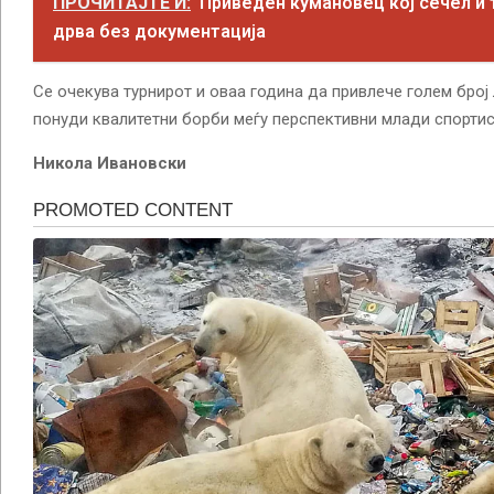
ПРОЧИТАЈТЕ И:
Приведен кумановец кој сечел и
дрва без документација
Се очекува турнирот и оваа година да привлече голем број
понуди квалитетни борби меѓу перспективни млади спортис
Никола Ивановски