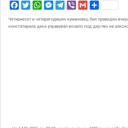
Facebook
Twitter
WhatsApp
Messenger
Telegram
Viber
Gmail
Share
Четириесет и четиригодишен кумановец бил приведен вчер
констатирала дека управувал возило под дејство на алкохо