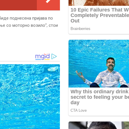
биде поднесена пријава по
ње со моторно возило“, стои