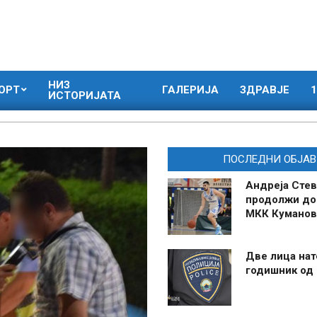
НИЗ
ОРТ
ГАЛЕРИЈА
ЗДРАВЈЕ
1
ИСТОРИЈАТА
ПОСЛЕДНИ ОБЈАВ
Андреја Стев
продолжи до
МКК Куманов
Две лица нат
годишник од