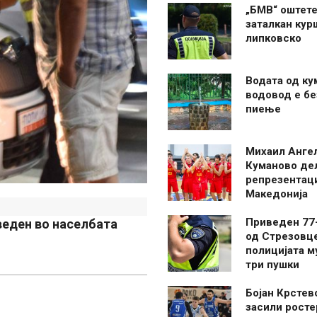
„БМВ“ оштете
заталкан кур
липковско
Водата од ку
водовод е бе
пиење
Михаил Анге
Куманово де
репрезентаци
Македонија
Приведен 77
веден во населбата
од Стрезовце
полицијата м
три пушки
Бојан Крстев
засили росте