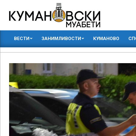
Skip
to
content
КУМАНОВСКИ
ВЕСТИ
ЗАНИМЛИВОСТИ
КУМАНОВО
СП
МУАБЕТИ
Primary
Navigation
Menu