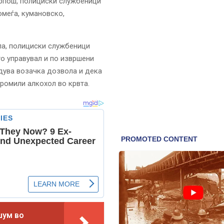
Карпош, полициски службеници
омеѓа, кумановско,
ла, полициски службеници
го управувал и по извршени
дува возачка дозвола и дека
промили алкохол во крвта.
шум во