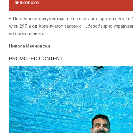
липковско
– По целосно документирање на настанот, против него ќе 
член 297-а од Кривичниот законик – „безобѕирно управува
во соопштението.
Никола Ивановски