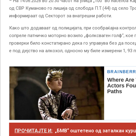
– На 14.06.2026 во 20:30 часот на улица „100“ во населба 
од СВР Куманово го лишија од слобода П.Т.(44) од село Тр
информираат од Секторот за внатрешни работи.
Како што додаваат од полицијата, при сообраќајна контро
сопреле патничко моторно возило „фолксваген голф“, кое 
проверки било констатирано дека го управува без да посе
е под дејство на алкохол, односно му биле измерени 1, 93 
ПРОЧИТАЈТЕ И:
„БМВ“ оштетено од заталкан кур