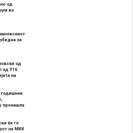
но од
шум во
мановскиот
збедна за
ловски од
л од У16
јата на
-годишник
,
у пронашла
ски ќе го
рот на МКК