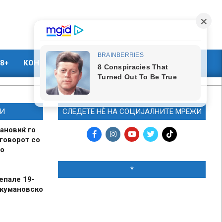
8+
КОНТАКТ
МАРКЕТИНГ
И
СЛЕДЕТЕ НЀ НА СОЦИЈАЛНИТЕ МРЕЖИ
ановиќ го
говорот со
о
*
епале 19-
 кумановско