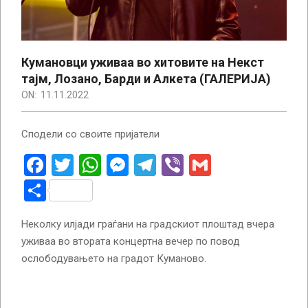
Кумановци уживаа во хитовите на Некст
тајм, Лозано, Барди и Алкета (ГАЛЕРИЈА)
ON:
11.11.2022
Сподели со своите пријатели
Facebook
Twitter
WhatsApp
Messenger
Telegram
Viber
Gmail
Share
Неколку илјади граѓани на градскиот плоштад вчера
уживаа во втората концертна вечер по повод
ослободувањето на градот Куманово.