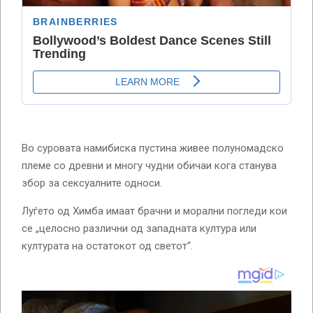
Во суровата намибиска пустина живее полуномадско
племе со древни и многу чудни обичаи кога станува
збор за сексуалните односи.
Луѓето од Химба имаат брачни и морални погледи кои
се „целосно различни од западната култура или
културата на остатокот од светот“.