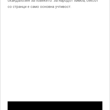
скандалозен за повеќето. За народот Химба, сексот
со странци е само основна учтивост.