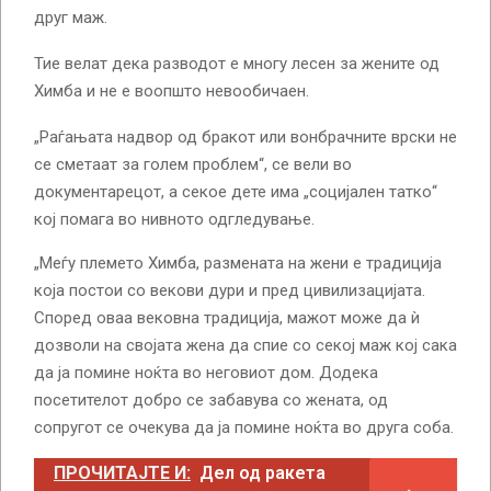
друг маж.
Тие велат дека разводот е многу лесен за жените од
Химба и не е воопшто невообичаен.
„Раѓањата надвор од бракот или вонбрачните врски не
се сметаат за голем проблем“, се вели во
документарецот, а секое дете има „социјален татко“
кој помага во нивното одгледување.
„Меѓу племето Химба, размената на жени е традиција
која постои со векови дури и пред цивилизацијата.
Според оваа вековна традиција, мажот може да ѝ
дозволи на својата жена да спие со секој маж кој сака
да ја помине ноќта во неговиот дом. Додека
посетителот добро се забавува со жената, од
сопругот се очекува да ја помине ноќта во друга соба.
ПРОЧИТАЈТЕ И:
Дел од ракета