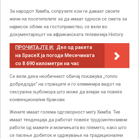
За народот Химба, сопрузите кои ги даваат своите
жени на посетителите за да имаат односи се смета за
највисок облик на гостопримство, се вели во
документарецот на африканската телевизија History.
ПРОЧИТАЈТЕ И:
Дел од ракета
на SpaceX ја погоди Месечината
со 8.690 километри на час
Се вели дека необичниот обичај покажува „топло
добредојде“ на странците и го елиминира видот на
сексуална љубомора што може да влијае на повеќе
конвенционални бракови.
Жените имаат голема одговорност меѓу Химба. Тие
имаат тенденција да работат повеќе трудоинтензивни
работи од мажите и момчињата во племето, како што
се пасење добиток и одржување на традиционални