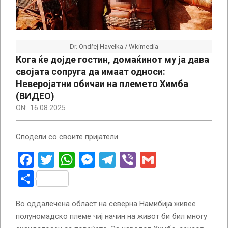
Dr. Ondřej Havelka / Wkimedia
Кога ќе дојде гостин, домаќинот му ја дава
својата сопруга да имаат односи:
Неверојатни обичаи на племето Химба
(ВИДЕО)
ON:
16.08.2025
Сподели со своите пријатели
Facebook
Twitter
WhatsApp
Messenger
Telegram
Viber
Gmail
Share
Во оддалечена област на северна Намибија живее
полуномадско племе чиј начин на живот би бил многу