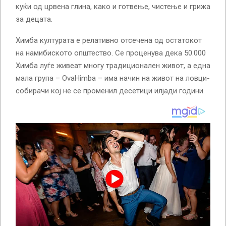
куќи од црвена глина, како и готвење, чистење и грижа
за децата.
Химба културата е релативно отсечена од остатокот
на намибиското општество. Се проценува дека 50.000
Химба луѓе живеат многу традиционален живот, а една
мала група – OvaHimba – има начин на живот на ловци-
собирачи кој не се променил десетици илјади години.