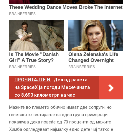
ПРОЧИТАЈТЕ И:
Дел од ракета
на SpaceX ја погоди Месечината
со 8.690 километри на час
Мажите во племето обично имаат две сопруги, но
генетското тестирање на една група примероци
покажува дека повеќе од 70 проценти од мажите
Химба одгледуваат најмалку едно дете чиј татко е