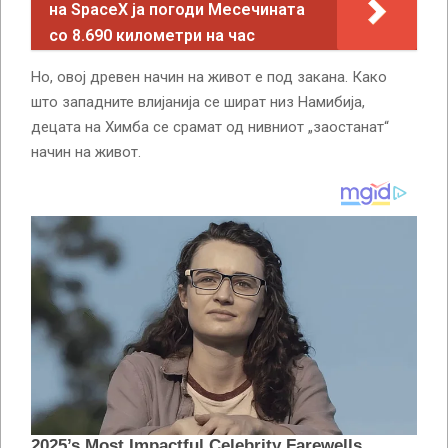
на SpaceX ја погоди Месечината
со 8.690 километри на час
Но, овој древен начин на живот е под закана. Како
што западните влијанија се шират низ Намибија,
децата на Химба се срамат од нивниот „заостанат“
начин на живот.