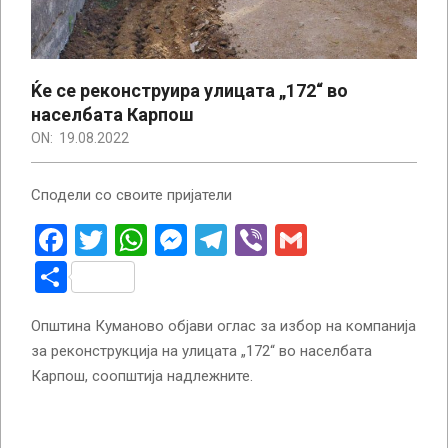
Ќе се реконструира улицата „172“ во
населбата Карпош
ON:
19.08.2022
Сподели со своите пријатели
Facebook
Twitter
WhatsApp
Messenger
Telegram
Viber
Gmail
Share
Општина Куманово објави оглас за избор на компанија
за реконструкција на улицата „172“ во населбата
Карпош, соопштија надлежните.