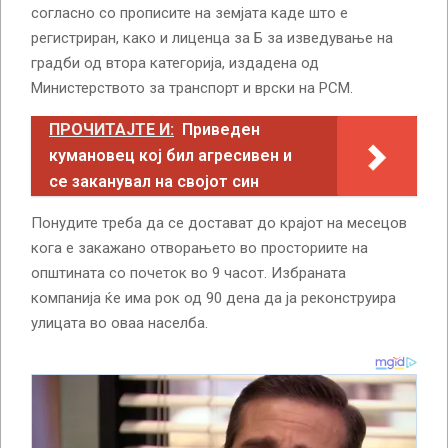
согласно со прописите на земјата каде што е
регистриран, како и лиценца за Б за изведување на
градби од втора категорија, издадена од
Министерството за транспорт и врски на РСМ.
ПРОЧИТАЈТЕ И:
Приведен
кумановец кој бил агресивен и
се заканувал на својот син
Понудите треба да се достават до крајот на месецов
кога е закажано отворањето во просториите на
општината со почеток во 9 часот. Избраната
компанија ќе има рок од 90 дена да ја реконструира
улицата во оваа населба.