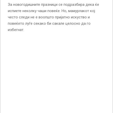
За новогодишните празници се подразбира дека ќе
испиете неколку чаши повеќе. Но, мамурлакот кој
често следи не е воопшто пријатно искуство и
повеќето луѓе секако би сакале целосно да го
избегнат.