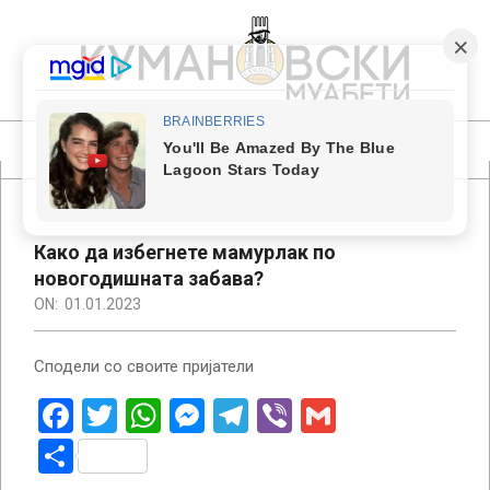
Skip
to
content
КУМАНОВСКИ
МУАБЕТИ
Primary
Navigation
Menu
Како да избегнете мамурлак по
новогодишната забава?
ON:
01.01.2023
Сподели со своите пријатели
Facebook
Twitter
WhatsApp
Messenger
Telegram
Viber
Gmail
Share