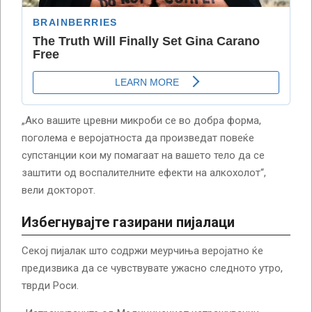
„Ако вашите цревни микроби се во добра форма,
поголема е веројатноста да произведат повеќе
супстанции кои му помагаат на вашето тело да се
заштити од воспалителните ефекти на алкохолот“,
вели докторот.
Избегнувајте газирани пијалаци
Секој пијалак што содржи меурчиња веројатно ќе
предизвика да се чувствувате ужасно следното утро,
тврди Роси.