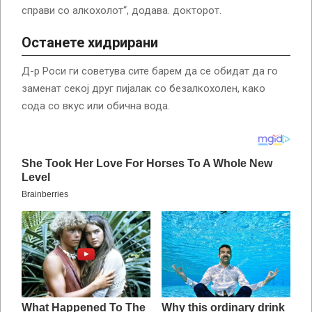
справи со алкохолот“, додава. докторот.
Останете хидрирани
Д-р Роси ги советува сите барем да се обидат да го
заменат секој друг пијалак со безалкохолен, како
сода со вкус или обична вода.