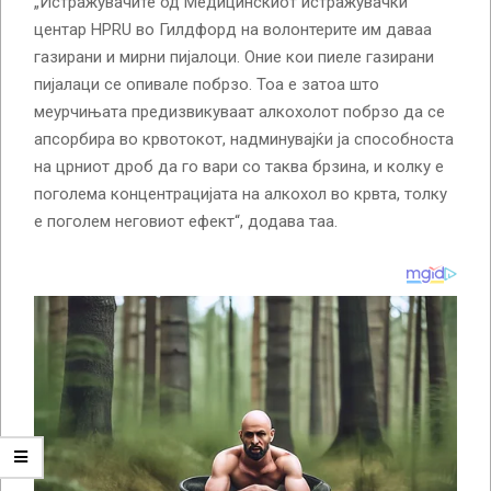
„Истражувачите од Медицинскиот истражувачки
центар HPRU во Гилдфорд на волонтерите им даваа
газирани и мирни пијалоци. Оние кои пиеле газирани
пијалаци се опивале побрзо. Тоа е затоа што
меурчињата предизвикуваат алкохолот побрзо да се
апсорбира во крвотокот, надминувајќи ја способноста
на црниот дроб да го вари со таква брзина, и колку е
поголема концентрацијата на алкохол во крвта, толку
е поголем неговиот ефект“, додава таа.