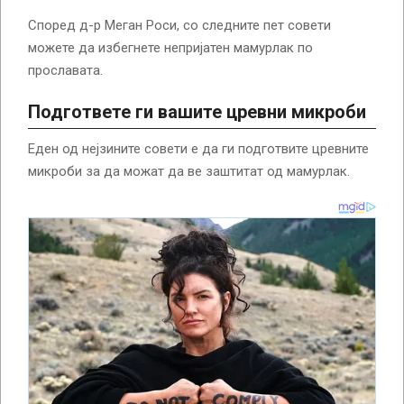
Според д-р Меган Роси, со следните пет совети
можете да избегнете непријатен мамурлак по
прославата.
Подгответе ги вашите цревни микроби
Еден од нејзините совети е да ги подготвите цревните
микроби за да можат да ве заштитат од мамурлак.