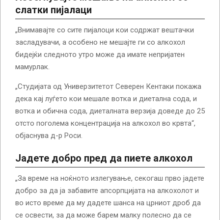
слатки пијалаци
„Внимавајте со сите пијалоци кои содржат вештачки
засладувачи, а особено не мешајте ги со алкохол
бидејќи следното утро може да имате непријатен
мамурлак.
„Студијата од Универзитетот Северен Кентаки покажа
дека кај луѓето кои мешале вотка и диетална сода, и
вотка и обична сода, диеталната верзија доведе до 25
отсто поголема концентрација на алкохол во крвта“,
објаснува д-р Роси.
Јадете добро пред да пиете алкохол
„За време на ноќното излегување, секогаш прво јадете
добро за да ја забавите апсорпцијата на алкохолот и
во исто време да му дадете шанса на црниот дроб да
се освести, за да може барем малку полесно да се