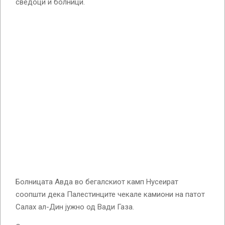
сведоци и болници.
Болницата Авда во бегалскиот камп Нусеират
соопшти дека Палестинците чекале камиони на патот
Салах ал-Дин јужно од Вади Газа.