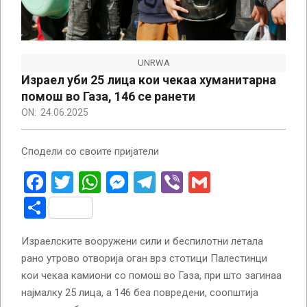
UNRWA
Израел уби 25 лица кои чекаа хуманитарна
помош во Газа, 146 се ранети
ON:
24.06.2025
Сподели со своите пријатели
Facebook
Twitter
WhatsApp
Messenger
Telegram
Viber
Gmail
Share
Израелските вооружени сили и беспилотни летала
рано утрово отворија оган врз стотици Палестинци
кои чекаа камиони со помош во Газа, при што загинаа
најмалку 25 лица, а 146 беа повредени, соопштија