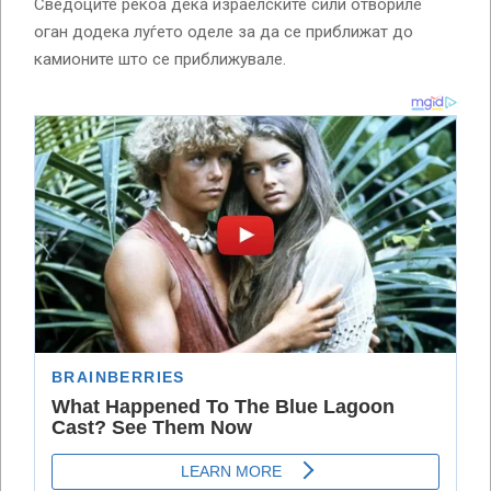
Сведоците рекоа дека израелските сили отвориле
оган додека луѓето оделе за да се приближат до
камионите што се приближувале.