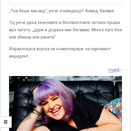
„Тоа беше масакр“, рече очевидецот Ахмед Халава.
Тој рече дека тенковите и беспилотните летала пукале
врз луѓето, „дури и додека ние бегавме. Многу луѓе беа
или убиени или ранети“.
Израелската војска не коментираше за најновиот
инцидент.