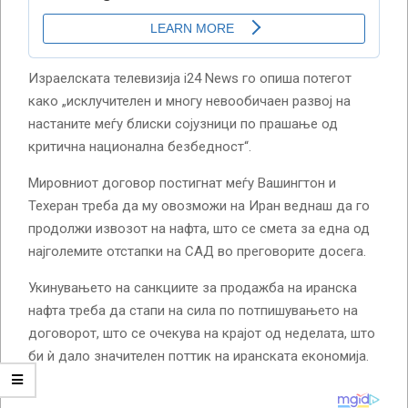
Израелската телевизија i24 News го опиша потегот
како „исклучителен и многу невообичаен развој на
настаните меѓу блиски сојузници по прашање од
критична национална безбедност“.
Мировниот договор постигнат меѓу Вашингтон и
Техеран треба да му овозможи на Иран веднаш да го
продолжи извозот на нафта, што се смета за една од
најголемите отстапки на САД во преговорите досега.
Укинувањето на санкциите за продажба на иранска
нафта треба да стапи на сила по потпишувањето на
договорот, што се очекува на крајот од неделата, што
би ѝ дало значителен поттик на иранската економија.