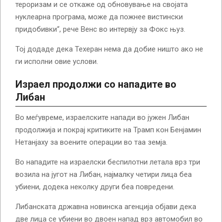
тероризам и се откаже од обновување на својата
нуклеарна програма, може да пожнее вистински
придобивки“, рече Венс во интервју за Фокс њуз.
Тој додаде дека Техеран нема да добие ништо ако не
ги исполни овие услови.
Израел продолжи со нападите во
Либан
Во меѓувреме, израелските напади во јужен Либан
продолжија и покрај критиките на Трамп кон Бенјамин
Нетанјаху за воените операции во таа земја.
Во нападите на израелски беспилотни летала врз три
возила на југот на Либан, најмалку четири лица беа
убиени, додека неколку други беа повредени.
Либанската државна новинска агенција објави дека
две лица се убиени во двоен напад врз автомобил во