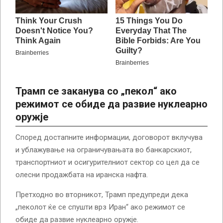
Трамп се заканува со „пекол“ ако
режимот се обиде да развие нуклеарно
оружје
Според достапните информации, договорот вклучува
и ублажување на ограничувањата во банкарскиот,
транспортниот и осигурителниот сектор со цел да се
олесни продажбата на иранска нафта.
Претходно во вторникот, Трамп предупреди дека
„пеколот ќе се спушти врз Иран“ ако режимот се
обиде да развие нуклеарно оружје.