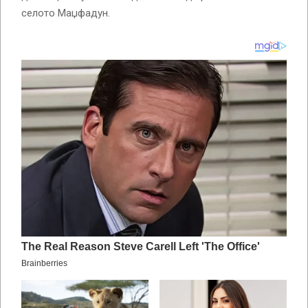
селото Маџфадун.