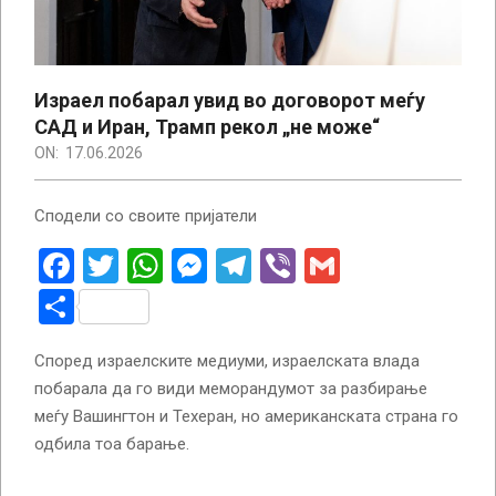
Израел побарал увид во договорот меѓу
САД и Иран, Трамп рекол „не може“
ON:
17.06.2026
Сподели со своите пријатели
Facebook
Twitter
WhatsApp
Messenger
Telegram
Viber
Gmail
Share
Според израелските медиуми, израелската влада
побарала да го види меморандумот за разбирање
меѓу Вашингтон и Техеран, но американската страна го
одбила тоа барање.