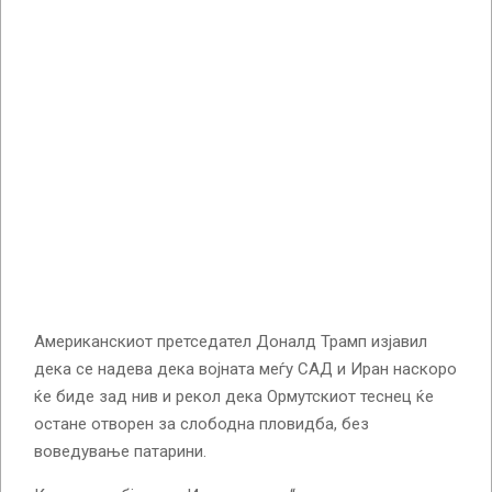
Американскиот претседател Доналд Трамп изјавил
дека се надева дека војната меѓу САД и Иран наскоро
ќе биде зад нив и рекол дека Ормутскиот теснец ќе
остане отворен за слободна пловидба, без
воведување патарини.