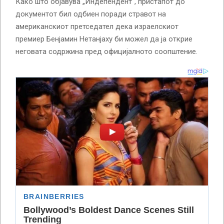
Како што објавува „Индепендент“, пристапот до
документот бил одбиен поради стравот на
американскиот претседател дека израелскиот
премиер Бенјамин Нетанјаху би можел да ја открие
неговата содржина пред официјалното соопштение.