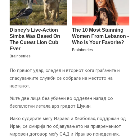
По првиот удар, следел и вториот кога граѓаните и
спасувачките служби се собрале на местото на
настанот.
Уште две лица беа убиени во одделен напад со
беспилотни летала врз градот Шукин.
Иако судирите меѓу Израел и Хезболах, поддржан од
Иран, се смирија по објавувањето на привремениот
мировен договор меѓу САД и Иран во понеделник,