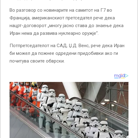
Во разговор со новинарите на самитот на Г7 во
Франција, американскиот претседател рече дека
нацрт-договорот „многу јасно става до знаење дека
Иран нема да развива нуклеарно оружје“.
Потпретседателот на САД, Џ.Д. Венс, рече дека Иран
би можел да пожнее одредени придобивки ако ги
почитува своите обврски.