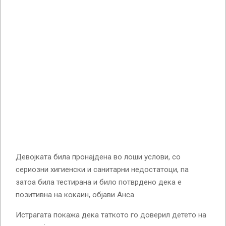
Девојката била пронајдена во лоши услови, со
сериозни хигиенски и санитарни недостатоци, па
затоа била тестирана и било потврдено дека е
позитивна на кокаин, објави Анса.
Истрагата покажа дека таткото го доверил детето на