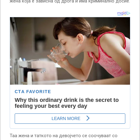
жена која е зависна од дрога и има криминално досие.
Таа жена и таткото на девојчето се соочуваат со