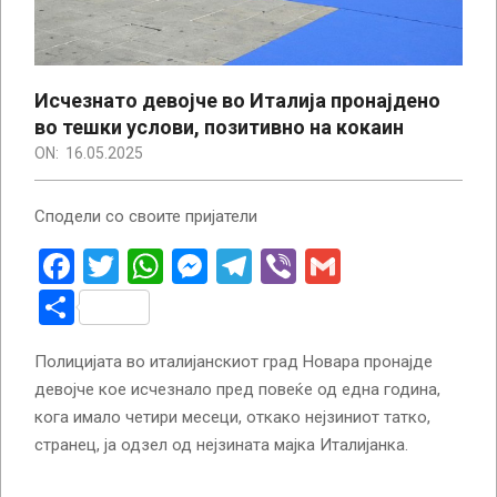
Исчезнато девојче во Италија пронајдено
во тешки услови, позитивно на кокаин
ON:
16.05.2025
Сподели со своите пријатели
Facebook
Twitter
WhatsApp
Messenger
Telegram
Viber
Gmail
Share
Полицијата во италијанскиот град Новара пронајде
девојче кое исчезнало пред повеќе од една година,
кога имало четири месеци, откако нејзиниот татко,
странец, ја одзел од нејзината мајка Италијанка.