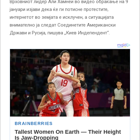
Врховниот лидер Али Хамнеи во видео обраќање на 9
јануари изјави дека ќе ги потисне протестите,
интернетот во земјата е исклучен, а ситуацијата
внимателно ја следат Соединетите Американски
Држави и Русија, пишува „Киев Индепендент“.