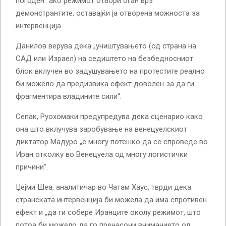
погоден“ ако режимот отвори оган врз
демонстрантите, оставајќи ја отворена можноста за
интервенција.
Данилов верува дека „уништувањето (од страна на
САД или Израел) на седиштето на безбедносниот
блок вклучен во задушувањето на протестите реално
би можело да предизвика ефект доволен за да ги
фрагментира владините сили“.
Сепак, Руохомаки предупредува дека сценарио како
она што вклучува заробување на венецуелскиот
диктатор Мадуро „е многу потешко да се спроведе во
Иран отколку во Венецуела од многу логистички
причини“.
Џејми Шеа, аналитичар во Чатам Хаус, тврди дека
странската интервенција би можела да има спротивен
ефект и „да ги собере Иранците околу режимот, што
потоа би можело да го пренасочи вниманието од