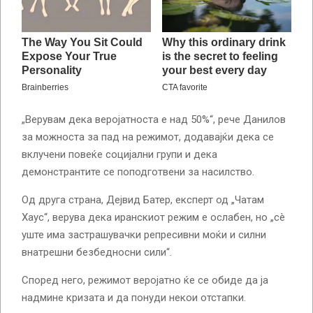
„Верувам дека веројатноста е над 50%“, рече Данилов
за можноста за пад на режимот, додавајќи дека се
вклучени повеќе социјални групи и дека
демонстрантите се поподготвени за насилство.
Од друга страна, Дејвид Батер, експерт од „Чатам
Хаус“, верува дека иранскиот режим е ослабен, но „сè
уште има застрашувачки репресивни моќи и силни
внатрешни безбедносни сили“.
Според него, режимот веројатно ќе се обиде да ја
надмине кризата и да понуди некои отстапки.