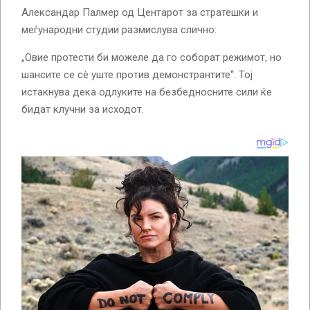
Александар Палмер од Центарот за стратешки и
меѓународни студии размислува слично:
„Овие протести би можеле да го соборат режимот, но
шансите се сè уште против демонстрантите“. Тој
истакнува дека одлуките на безбедносните сили ќе
бидат клучни за исходот.