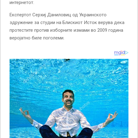
интернетот.
Експертот Серхиј Даниловиц од Украинското
здружение за студии на Блискиот Исток верува дека
протестите против изборните измами во 2009 година
веројатно биле поголеми.