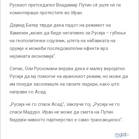
Рускиот претседател Владимир Путин сè уште не ги
коментираше протестите во Иран.
Дејвид Батер тврди дека падот на режимот на
Хаменеи „може да биде негативен за Русија – губење
на геополитички сојузник, штета на набавката на
оружје и можеби последователни ефекти врз
нејзината економија“.
Сепак, Оли Руохомаки верува дека е малку веројатно
Русија да му помогне на иранскиот режим, но може да
им понуди засолниште на своите лидери, како што
направи со Асад.
„Русија не го спаси Асад“, заклучи тој. „Русија не го
спаси Мадуро. Иран не може да смета на Путин
бидејќи нивното партнерство е само трансакциско“.