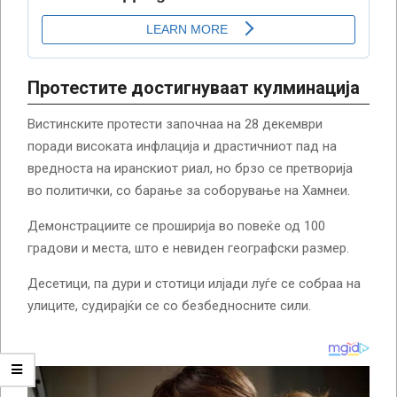
Протестите достигнуваат кулминација
Вистинските протести започнаа на 28 декември
поради високата инфлација и драстичниот пад на
вредноста на иранскиот риал, но брзо се претворија
во политички, со барање за соборување на Хамнеи.
Демонстрациите се проширија во повеќе од 100
градови и места, што е невиден географски размер.
Десетици, па дури и стотици илјади луѓе се собраа на
улиците, судирајќи се со безбедносните сили.