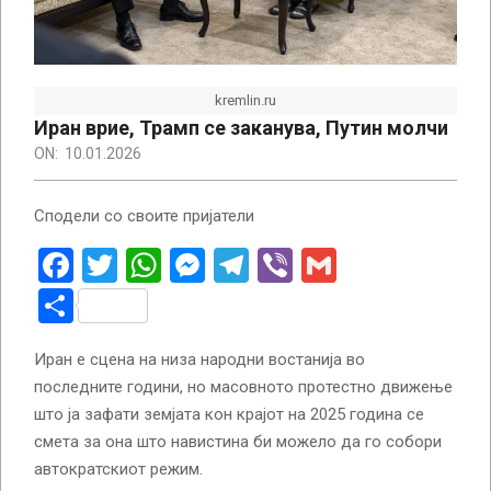
kremlin.ru
Иран врие, Трамп се заканува, Путин молчи
ON:
10.01.2026
Сподели со своите пријатели
Facebook
Twitter
WhatsApp
Messenger
Telegram
Viber
Gmail
Share
Иран е сцена на низа народни востанија во
последните години, но масовното протестно движење
што ја зафати земјата кон крајот на 2025 година се
смета за она што навистина би можело да го собори
автократскиот режим.