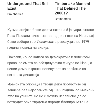
Кулминацијата беше достигната на 8 јануари, откако
Реза Пахлави, синот на последниот шах на Иран, кој
беше соборен во Исламската револуција во 1979
година, повика на акција.
Пахлави, кој се залага за демократија и човекови
права, се смета за обединувачка фигура во Иран, а
некои демонстранти повикуваат на враќање на
неговата династија.
Иранската опозиција тврди дека протестите од
завчера беа најголемите од 1979 година, со милиони
луѓе на улиците, но не е можно независно да се
потврдат овие тврдења поради блокирањето на