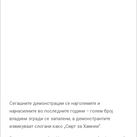
Сегашните демонстрации се најголемите и
најнасилните во последните години – голем број
владини згради се запалени, а демонстрантите
извикуваат слогани како „Смрт за Хамнеи“.