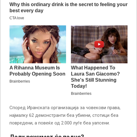
Според Иранската организација за човекови права,
најмалку 62 демонстранти беа убиени, стотици беа
повредени, а повеќе од 2.000 луѓе беа уапсени.
Дали режимот ќе падне?