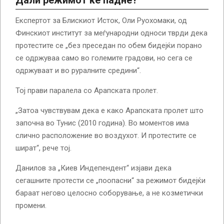
Експертот за Блискиот Исток, Оли Руохомаки, од
Финскиот институт за меѓународни односи тврди дека
протестите се „без преседан по обем бидејќи порано
се одржуваа само во големите градови, но сега се
одржуваат и во руралните средини“.
Тој прави паралела со Арапската пролет.
„Затоа чувствувам дека е како Арапската пролет што
започна во Тунис (2010 година). Во моментов има
слично расположение во воздухот. И протестите се
шират“, рече тој.
Данилов за „Киев Индепендент“ изјави дека
сегашните протести се „поопасни“ за режимот бидејќи
бараат негово целосно соборување, а не козметички
промени.