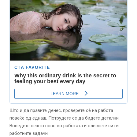
Што и да правите денес, проверете сè на работа
повеќе од еднаш. Потрудете се да бидете детални.
Воведете нешто ново во работата и олеснете си ги
работните задачи.