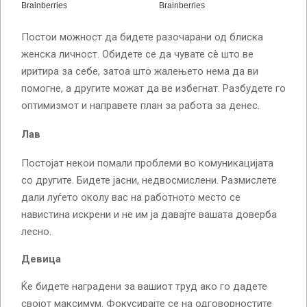
Постои можност да бидете разочарани од блиска
женска личност. Обидете се да чувате сè што ве
иритира за себе, затоа што жалењето нема да ви
помогне, а другите можат да ве избегнат. Разбудете го
оптимизмот и направете план за работа за денес.
Лав
Постојат некои помали проблеми во комуникацијата
со другите. Бидете јасни, недвосмислени. Размислете
дали луѓето околу вас на работното место се
навистина искрени и не им ја давајте вашата доверба
лесно.
Девица
Ќе бидете наградени за вашиот труд ако го дадете
својот максимум. Фокусирајте се на одговорностите