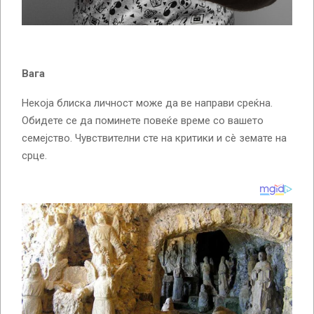
Вага
Некоја блиска личност може да ве направи среќна.
Обидете се да поминете повеќе време со вашето
семејство. Чувствителни сте на критики и сè земате на
срце.