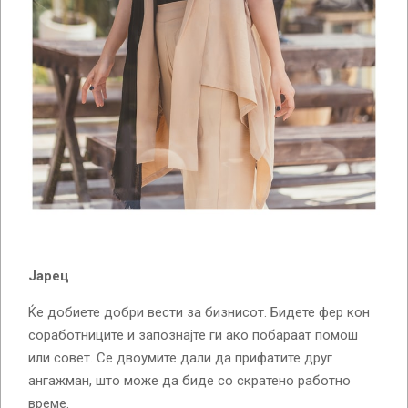
Јарец
Ќе добиете добри вести за бизнисот. Бидете фер кон
соработниците и запознајте ги ако побараат помош
или совет. Се двоумите дали да прифатите друг
ангажман, што може да биде со скратено работно
време.