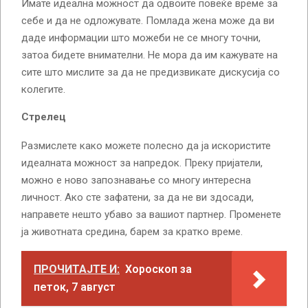
Имате идеална можност да одвоите повеќе време за
себе и да не одложувате. Помлада жена може да ви
даде информации што можеби не се многу точни,
затоа бидете внимателни. Не мора да им кажувате на
сите што мислите за да не предизвикате дискусија со
колегите.
Стрелец
Размислете како можете полесно да ја искористите
идеалната можност за напредок. Преку пријатели,
можно е ново запознавање со многу интересна
личност. Ако сте зафатени, за да не ви здосади,
направете нешто убаво за вашиот партнер. Променете
ја животната средина, барем за кратко време.
ПРОЧИТАЈТЕ И:
Хороскоп за
петок, 7 август