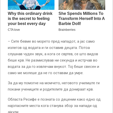
– Сите бевме во морето пред нападот, а јас само
излегов од водата и ги оставив децата. Потоа
слушнав чуден звук, а кога се свртев, се што видов
беше крв. Не размислував ни секунда и истрчав во
водата за да го извлечам внукот. Тој беше свесен и
само ме молеше да не го оставам да умре.
За да му помогне на момчето, неговото училиште ги
покани учениците и родителите да донираат крв.
Областа Ресифе е позната со децении како едно од
најопасните места кога станува збор за напади од
ајкули.