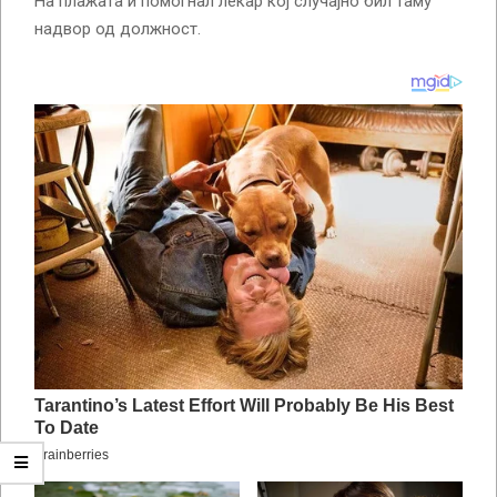
На плажата ѝ помогнал лекар кој случајно бил таму
надвор од должност.