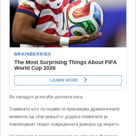
​​Во нападот ја изгуби десната нога.
Снимката што се појави ги прикажува драматичните
моменти од спасувањето додека пливачите ја
извлекуваат тешко повредената девојка од морето.