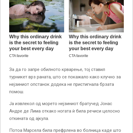
За да го запре обилното крварење, тој ставил
турникет врз раната, што се покажало како клучно за
нејзиниот опстанок додека не пристигнала брзата
помош.
Ја извлекол од морето нејзиниот братучед Јонас
Андре де Лима откако ногата ѝ била речиси целосно
откината од ајкула.
Потоа Марсела била префрлена во болница каде што