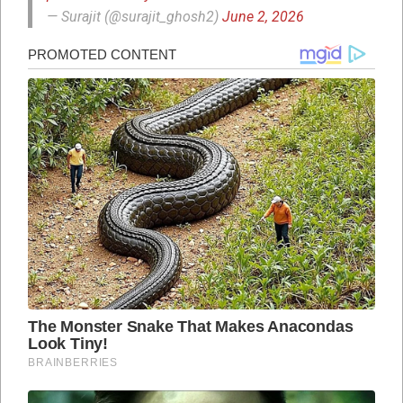
— Surajit (@surajit_ghosh2)
June 2, 2026