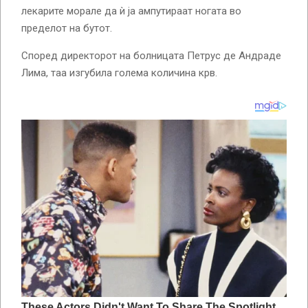
лекарите морале да ѝ ја ампутираат ногата во
пределот на бутот.
Според директорот на болницата Петрус де Андраде
Лима, таа изгубила голема количина крв.