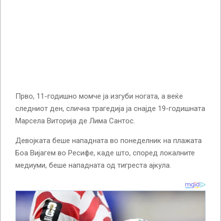
Прво, 11-годишно момче ја изгуби ногата, а веќе
следниот ден, слична трагедија ја снајде 19-годишната
Марсела Виторија де Лима Сантос.
Девојката беше нападната во понеделник на плажата
Боа Вијагем во Ресифе, каде што, според локалните
медиуми, беше нападната од тигреста ајкула.