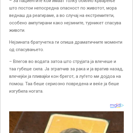
– За пациентите кои имаат толку обилно крварење
што постои непосредна опасност по животот, мора
веднаш да реагираме, а во случај на екстремитети,
особено ампутирани како нејзините, турникет спасува
животи.
Нејзината братучетка ги опиша драматичните моменти
од спасувањето.
– Влегов во водата затоа што струјата ја влечеше и
таа губеше сила. Ја зграпчив за рака и ја вратив назад,
влечејќи ја пливајќи кон брегот, а луѓето ми дојдоа на
помош. Таа беше сериозно повредена и веќе ја беше
изгубила ногата.