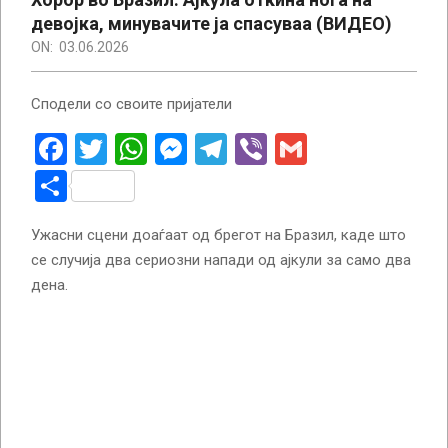
девојка, минувачите ја спасуваа (ВИДЕО)
ON:
03.06.2026
Сподели со своите пријатели
Facebook
Twitter
WhatsApp
Messenger
Telegram
Viber
Gmail
Share
Ужасни сцени доаѓаат од брегот на Бразил, каде што
се случија два сериозни напади од ајкули за само два
дена.