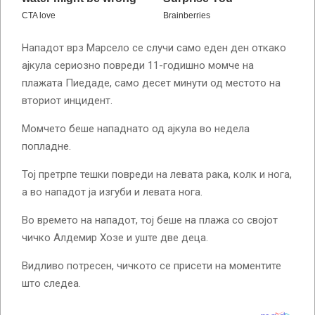
Нападот врз Марсело се случи само еден ден откако
ајкула сериозно повреди 11-годишно момче на
плажата Пиедаде, само десет минути од местото на
вториот инцидент.
Момчето беше нападнато од ајкула во недела
попладне.
Тој претрпе тешки повреди на левата рака, колк и нога,
а во нападот ја изгуби и левата нога.
Во времето на нападот, тој беше на плажа со својот
чичко Алдемир Хозе и уште две деца.
Видливо потресен, чичкото се присети на моментите
што следеа.