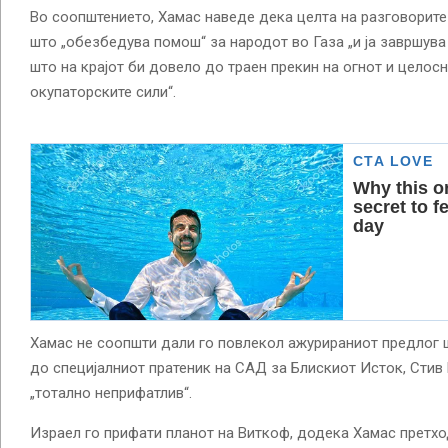
Во соопштението, Хамас наведе дека целта на разговорите
што „обезбедува помош“ за народот во Газа „и ја завршува
што на крајот би довело до траен прекин на огнот и целос
окупаторските сили“.
Хамас не соопшти дали го повлекол ажурираниот предлог 
до специјалниот пратеник на САД за Блискиот Исток, Стив 
„тотално неприфатлив“.
Израел го прифати планот на Виткоф, додека Хамас претход