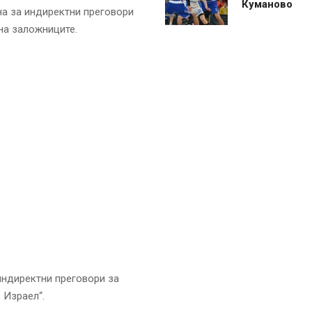
Куманово
на за индиректни преговори
на заложниците.
индиректни преговори за
 Израел“.