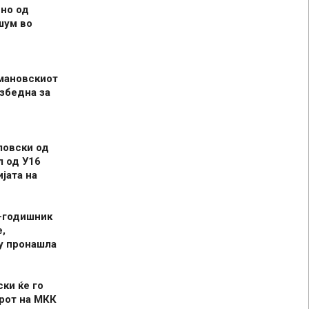
но од
шум во
мановскиот
збедна за
ловски од
л од У16
јата на
-годишник
,
у пронашла
ски ќе го
рот на МКК