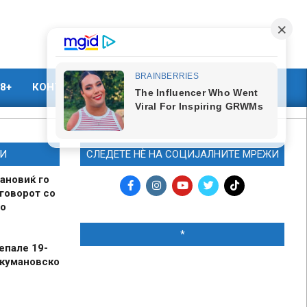
8+
КОНТАКТ
МАРКЕТИНГ
И
СЛЕДЕТЕ НЀ НА СОЦИЈАЛНИТЕ МРЕЖИ
ановиќ го
говорот со
о
*
епале 19-
 кумановско