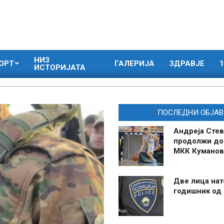
НИЗ
ОРТ
ГАЛЕРИЈА
ЗДРАВЈЕ
1
ИСТОРИЈАТА
ПОСЛЕДНИ ОБЈАВ
Андреја Стев
продолжи до
МКК Куманов
Две лица нат
годишник од