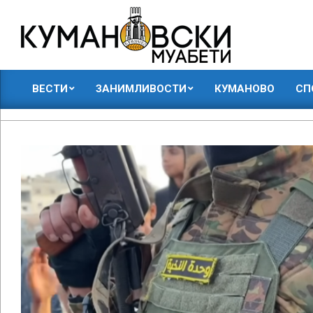
Skip
to
content
КУМАНОВСКИ
ВЕСТИ
ЗАНИМЛИВОСТИ
КУМАНОВО
СП
МУАБЕТИ
Primary
Navigation
Menu