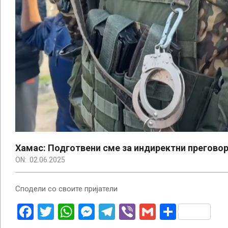
Хамас: Подготвени сме за индиректни преговор
ON:
02.06.2025
Сподели со своите пријатели
Facebook
Twitter
WhatsApp
Messenger
Telegram
Viber
Gmail
Share