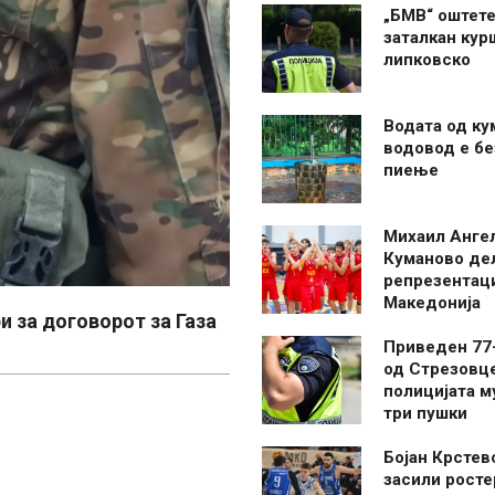
„БМВ“ оштете
заталкан кур
липковско
Водата од ку
водовод е бе
пиење
Михаил Анге
Куманово де
репрезентаци
Македонија
и за договорот за Газа
Приведен 77
од Стрезовце
полицијата м
три пушки
Бојан Крстев
засили росте