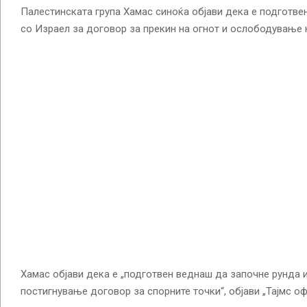
Палестинската група Хамас синоќа објави дека е подготве
со Израел за договор за прекин на огнот и ослободување 
Хамас објави дека е „подготвен веднаш да започне рунда 
постигнување договор за спорните точки“, објави „Тајмс оф