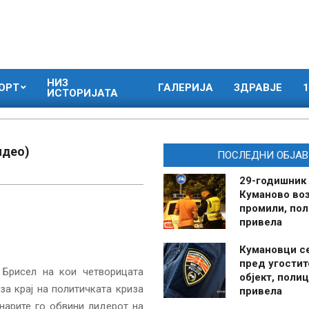
НИЗ
ОРТ
ГАЛЕРИЈА
ЗДРАВЈЕ
1
ИСТОРИЈАТА
идео)
ПОСЛЕДНИ ОБЈАВ
29-годишник
Куманово воз
промили, пол
привела
Кумановци с
пред угостит
 Брисел на кои четворицата
објект, полиц
за крај на политичката криза
привела
инарите го обвини лидерот на