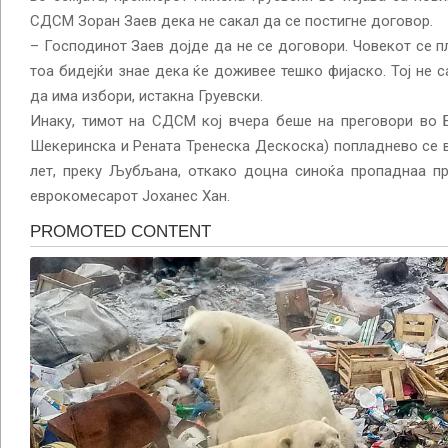
СДСМ Зоран Заев дека не сакал да се постигне договор.
– Господинот Заев дојде да не се договори. Човекот се п
тоа бидејќи знае дека ќе доживее тешко фијаско. Тој не с
да има избори, истакна Груевски.
Инаку, тимот на СДСМ кој вчера беше на преговори во 
Шекеринска и Рената Тренеска Дескоска) попладнево се в
лет, преку Љубљана, откако доцна синоќа пропаднаа пр
еврокомесарот Јоханес Хан.