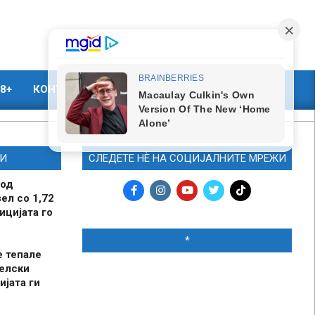
8+
КОНТАКТ
МАРКЕТИНГ
И
СЛЕДЕТЕ НЀ НА СОЦИЈАЛНИТЕ МРЕЖИ
 од
ел со 1,72
ицијата го
*
е тепале
елски
ијата ги