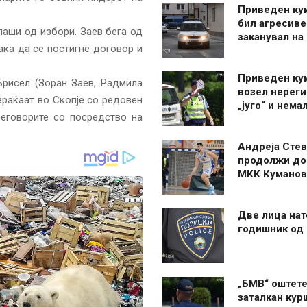
Приведен ку
бил агресиве
лаши од избори. Заев бега од
заканувал на
ака да се постигне договор и
Приведен ку
Брисел (Зоран Заев, Радмила
возел нерег
раќаат во Скопје со редовен
„југо“ и нема
еговорите со посредство на
Андреја Стев
продолжи до
МКК Куманов
Две лица нат
годишник од
„БМВ“ оштете
заталкан кур