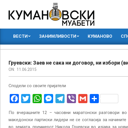
Skip
to
content
КУМАНОВСКИ
ВЕСТИ
ЗАНИМЛИВОСТИ
КУМАНОВО
СП
МУАБЕТИ
Primary
Navigation
Menu
Груевски: Заев не сака ни договор, ни избори (в
ON:
11.06.2015
Сподели со своите пријатели
Facebook
Twitter
WhatsApp
Messenger
Telegram
Viber
Gmail
Share
По вчерашните 12 – часовни маратонски разговори во
македонски партиски лидери не се согласија за начините 
во земјата, премиерот Никола Груевски во изјава за нов