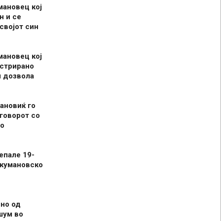
мановец кој
н и се
 својот син
мановец кој
истрирано
л дозвола
ановиќ го
говорот со
о
епале 19-
 кумановско
но од
шум во