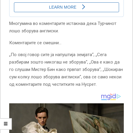
Многумина во коментарите истакнаа дека Турчинот
лошо зборува англиски.
Коментарите се смешни…
„По овој говор сите ја напуштија земјата“, „Сега
разбирам зошто никогаш не зборува“, „Ова е како да
го слушам Мистер Бин како првпат зборува“, „Шокиран
сум колку лошо зборува англиски“, ова се само некои
од коментарите под честитките на Нусрет.