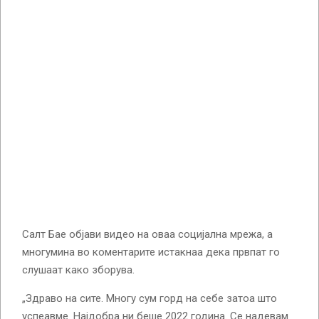
Салт Бае објави видео на оваа социјална мрежа, а
многумина во коментарите истакнаа дека првпат го
слушаат како зборува.
„Здраво на сите. Многу сум горд на себе затоа што
успеавме. Најдобра ни беше 2022 година. Се надевам