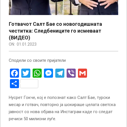
Готвачот Салт Бае со новогодишната
честитка: Следбениците го исмеваат
(ВИДЕО)
ON:
01.01.2023
Сподели со своите пријатели
Facebook
Twitter
WhatsApp
Messenger
Telegram
Viber
Gmail
Share
Нусрет Гокче, кој е попознат како Салт Бае, турски
месар и готвач, повторно ја шокираше целата светска
јавност со нова објава на Инстаграм каде го следат
речиси 50 милиони луѓе.