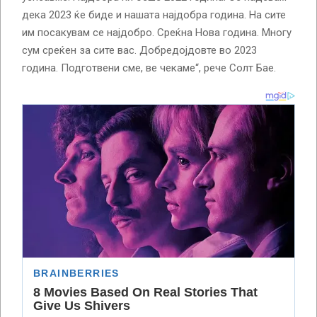
дека 2023 ќе биде и нашата најдобра година. На сите
им посакувам се најдобро. Среќна Нова година. Многу
сум среќен за сите вас. Добредојдовте во 2023
година. Подготвени сме, ве чекаме“, рече Солт Бае.