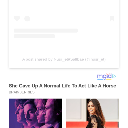
A post shared by Nusr_et#Saltbae (@nusr_et)