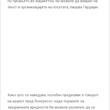
по пукањето во Вашингтон, би можеле да влијаат на
текот и организацијата на посетата, пишува Гардијан.
Како што се наведува, посебен предизвик е говорот
на кралот пред Конгресот, каде пораките за
заедничките вредности би можеле различно да се