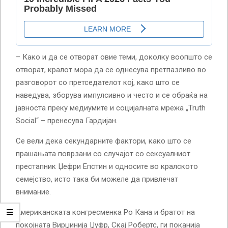
– Како и да се отворат овие теми, доколку воопшто се
отворат, кралот мора да се однесува претпазливо во
разговорот со претседателот кој, како што се
наведува, зборува импулсивно и често и се обраќа на
јавноста преку медиумите и социјалната мрежа „Truth
Social“ – пренесува Гардијан.
Се вели дека секундарните фактори, како што се
прашањата поврзани со случајот со сексуалниот
престапник Џефри Епстин и односите во кралското
семејство, исто така би можеле да привлечат
внимание.
Американската конгресменка Ро Кана и братот на
покојната Вирџинија Џуфр, Скај Робертс, ги поканија