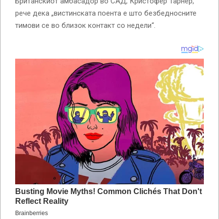
Британскиот амбасадор во САД, Кристофер Тарнер,
рече дека „вистинската поента е што безбедносните
тимови се во близок контакт со недели“.