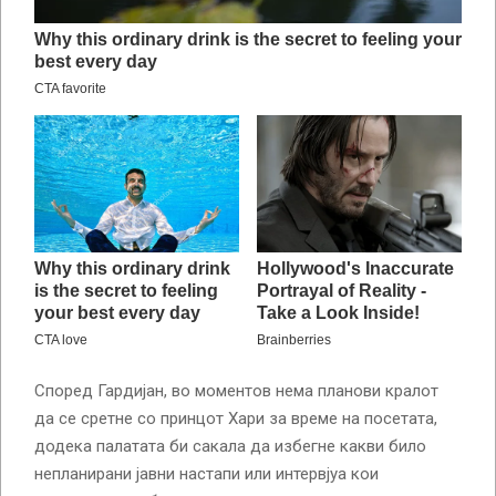
Според Гардијан, во моментов нема планови кралот
да се сретне со принцот Хари за време на посетата,
додека палатата би сакала да избегне какви било
непланирани јавни настапи или интервјуа кои