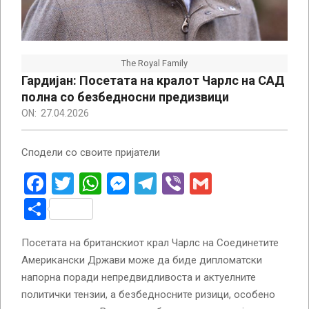
The Royal Family
Гардијан: Посетата на кралот Чарлс на САД
полна со безбедносни предизвици
ON:
27.04.2026
Сподели со своите пријатели
Facebook
Twitter
WhatsApp
Messenger
Telegram
Viber
Gmail
Share
Посетата на британскиот крал Чарлс на Соединетите
Американски Држави може да биде дипломатски
напорна поради непредвидливоста и актуелните
политички тензии, а безбедносните ризици, особено