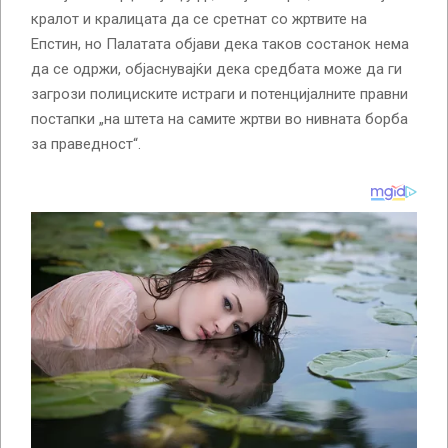
кралот и кралицата да се сретнат со жртвите на
Епстин, но Палатата објави дека таков состанок нема
да се одржи, објаснувајќи дека средбата може да ги
загрози полициските истраги и потенцијалните правни
постапки „на штета на самите жртви во нивната борба
за праведност“.