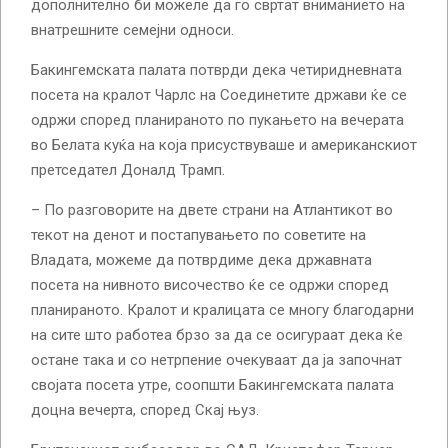
дополнително би можеле да го свртат вниманието на
внатрешните семејни односи.
Бакингемската палата потврди дека четиридневната
посета на кралот Чарлс на Соединетите држави ќе се
одржи според планираното по пукањето на вечерата
во Белата куќа на која присуствуваше и американскиот
претседател Доналд Трамп.
– По разговорите на двете страни на Атлантикот во
текот на денот и постапувањето по советите на
Владата, можеме да потврдиме дека државната
посета на нивното височество ќе се одржи според
планираното. Кралот и кралицата се многу благодарни
на сите што работеа брзо за да се осигураат дека ќе
остане така и со нетрпение очекуваат да ја започнат
својата посета утре, соопшти Бакингемската палата
доцна вечерта, според Скај њуз.