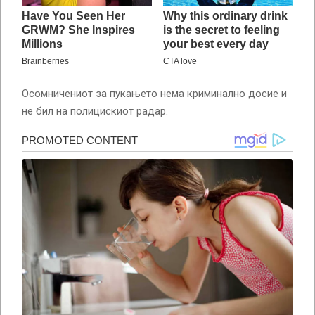
Осомничениот за пукањето нема криминално досие и
не бил на полицискиот радар.