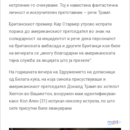
нетрпение го очекуваме. Тој е навистина фантастична
личност и исклучителен претставник – рече Трамп.
Британскиот премиер Кир Стармер утрово испрати
порака до американскиот претседател во знак на
солидарност за инцидентот и рече дека персоналот
на британската амбасада и другите Британци кои биле
на вечерата се „многу благодарни на американската
тајна служба за акцијата што ја презеле“.
На годишната вечера на Здружението на дописници
од Белата куќа, на која синоќа присуствуваше и
американскиот претседател Доналд Трамп во хотелот
Хилтон во Вашингтон, вооружен маж идентификуван
како Кол Ален (31) испукал неколку истрели, по што
сите присутни биле евакуирани.