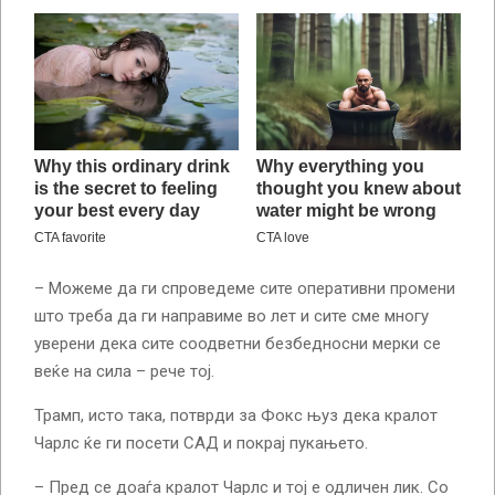
– Можеме да ги спроведеме сите оперативни промени
што треба да ги направиме во лет и сите сме многу
уверени дека сите соодветни безбедносни мерки се
веќе на сила – рече тој.
Трамп, исто така, потврди за Фокс њуз дека кралот
Чарлс ќе ги посети САД и покрај пукањето.
– Пред се доаѓа кралот Чарлс и тој е одличен лик. Со