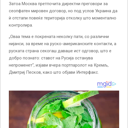
Затоа Москва претпочита директни преговори за
сеопфатен мировен договор, но под услов Украина да
ѝ отстапи повеќе територија отколку што моментално
контролира.
„Оваа тема е покрената неколку пати, со различни
нијанси, за време на руско-американските контакти, а
руската страна секогаш даваше ист одговор, што е
добро познато: ставот на Русија останува
непроменет“, изјави вчера портпаролот на Кремљ,
Дмитриј Песков, како што објави Интерфакс.