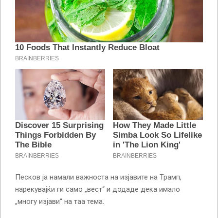
Песков ја намали важноста на изјавите на Трамп,
нарекувајќи ги само „вест“ и додаде дека имало
„многу изјави“ на таа тема.