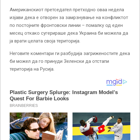
Американскиот претседател претходно оваа недела
изјави дека е отворен за замрзнување на конфликтот
по постојните фронтовски линии – помалку од еден
месец откако сугерираше дека Украина би можела да
ја врати целата своја територија.
Неговите коментари ги разбудија загриженостите дека
би можел да го принуди Зеленски да отстапи
територија на Русија.