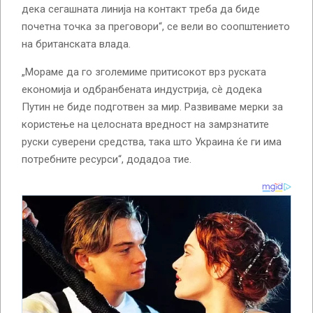
дека сегашната линија на контакт треба да биде
почетна точка за преговори“, се вели во соопштението
на британската влада.
„Мораме да го зголемиме притисокот врз руската
економија и одбранбената индустрија, сè додека
Путин не биде подготвен за мир. Развиваме мерки за
користење на целосната вредност на замрзнатите
руски суверени средства, така што Украина ќе ги има
потребните ресурси“, додадоа тие.