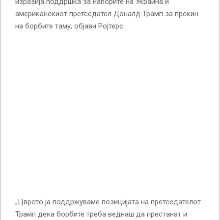
изразија поддршка за напорите на Украина и
американскиот претседател Доналд Трамп за прекин
на борбите таму, објави Ројтерс.
„Цврсто ја поддржуваме позицијата на претседателот
Трамп дека борбите треба веднаш да престанат и