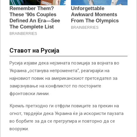
Ставот на Русија
Русија изјави дека нејзината позиција за војната во
Украина „останува непроменета“, реагирајќи на
најновиот повик на американскиот претседател за
замрзнување на конфликтот по постојните
фронтовски линии.
Кремљ претходно ги отфрли повиците за прекин на
огнот, тврдејќи дека Украина ќе ја искористи паузата
во борбите за да се прегрупира и повторно да се
вооружи.