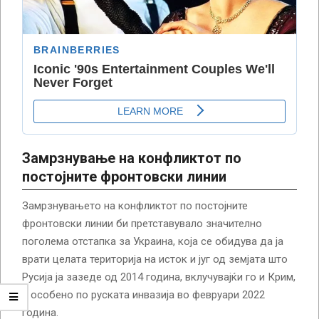
Замрзнување на конфликтот по
постојните фронтовски линии
Замрзнувањето на конфликтот по постојните
фронтовски линии би претставувало значително
поголема отстапка за Украина, која се обидува да ја
врати целата територија на исток и југ од земјата што
Русија ја зазеде од 2014 година, вклучувајќи го и Крим,
а особено по руската инвазија во февруари 2022
година.