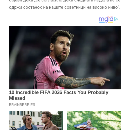
објави дека „се согласиле дека следната недела ќе се
одржи состанок на нашите советници на високо ниво“.