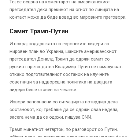
Тој се осврна на коментарот на американскиот
претседател дека прекинот на огнот по линијата на
контакт може да биде вовед во мировните преговори.
Самит Трамп-Путин
И покрај поддршката на европските лидери за
мировен план во Украина, шансите американскиот
претседател Доналд Трамп да одржи самит со
рускиот претседател Владимир Путин се намалуваат,
откако подготвителниот состанок на клучните
советници за надворешна политика на двајцата
лидери беше ставен на чекање.
Извори запознаени со ситуацијата потврдија дека
состанокот, кој требаше да се одржи оваа недела,
засега нема да се одржи, пишува CNN.
Трамп минатиот четврток, по разговорот со Путин,