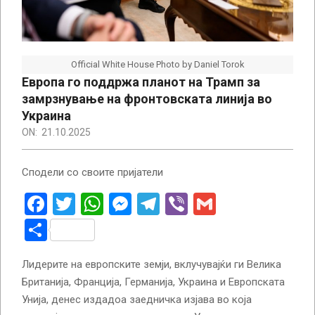
Official White House Photo by Daniel Torok
Европа го поддржа планот на Трамп за
замрзнување на фронтовската линија во
Украина
ON:
21.10.2025
Сподели со своите пријатели
Facebook
Twitter
WhatsApp
Messenger
Telegram
Viber
Gmail
Share
Лидерите на европските земји, вклучувајќи ги Велика
Британија, Франција, Германија, Украина и Европската
Унија, денес издадоа заедничка изјава во која