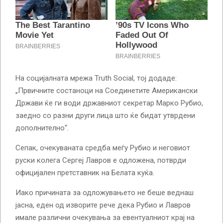
На социјалната мрежа Truth Social, тој додаде:
„Првичните состаноци на Соединетите Американски
Држави ќе ги води државниот секретар Марко Рубио,
заедно со разни други лица што ќе бидат утврдени
дополнително“.
Сепак, очекуваната средба меѓу Рубио и неговиот
руски колега Сергеј Лавров е одложена, потврди
официјален претставник на Белата куќа.
Иако причината за одложувањето не беше веднаш
јасна, еден од изворите рече дека Рубио и Лавров
имале различни очекувања за евентуалниот крај на