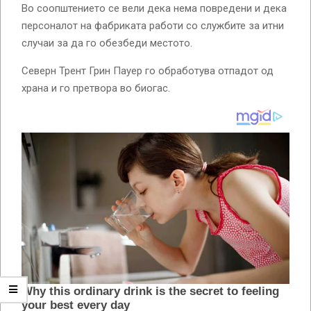
Во соопштението се вели дека нема повредени и дека
персоналот на фабриката работи со службите за итни
случаи за да го обезбеди местото.
Северн Трент Грин Пауер го обработува отпадот од
храна и го претвора во биогас.