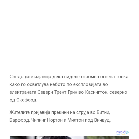
Сведоците изјавија дека виделе огромна огнена топка
како го осветлува небото по експлозијата во
електраната Северн Трент Грин во Касингтон, северно
од Оксфорд.
Жителите пријавија прекини на струја во Витни,
Барфорд, Чипинг Нортон и Милтон под Вичвуд.