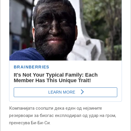
Компанијата соопшти дека еден од нејзините
резервоари за биогас експлодирал од удар на гром,
пренесува Би-Би-Си.