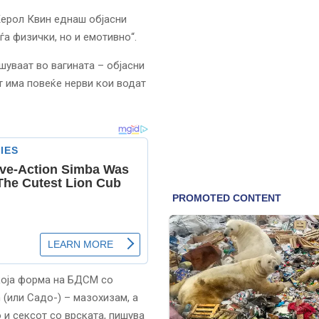
Керол Квин еднаш објасни
ѓа физички, но и емотивно“.
шуваат во вагината – објасни
т има повеќе нерви кои водат
која форма на БДСМ со
n (или Садо-) – мазохизам, а
 и сексот со врската, пишува