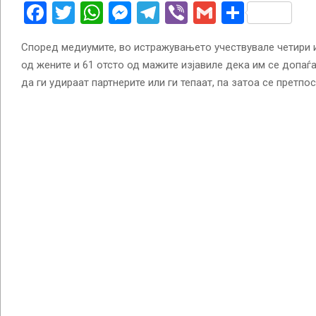
Facebook
Twitter
WhatsApp
Messenger
Telegram
Viber
Gmail
Share
Според медиумите, во истражувањето учествувале четири и 
од жените и 61 отсто од мажите изјавиле дека им се допаѓа
да ги удираат партнерите или ги тепаат, па затоа се претпос