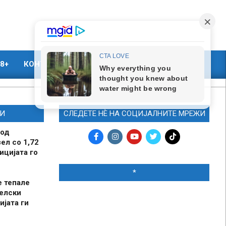
8+
КОНТАКТ
МАРКЕТИНГ
И
СЛЕДЕТЕ НЀ НА СОЦИЈАЛНИТЕ МРЕЖИ
 од
ел со 1,72
ицијата го
*
е тепале
елски
ијата ги