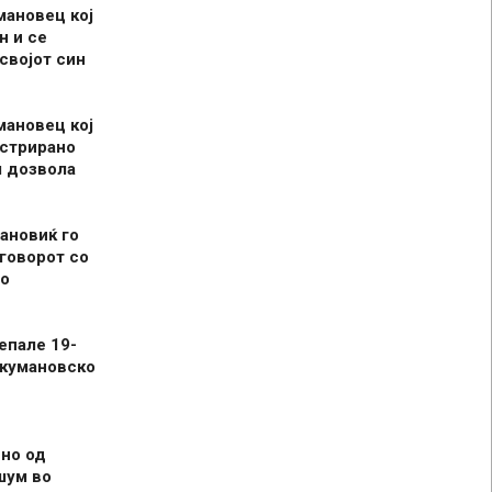
мановец кој
н и се
 својот син
мановец кој
истрирано
л дозвола
ановиќ го
говорот со
о
епале 19-
 кумановско
но од
шум во