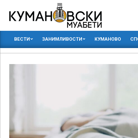
Skip
to
content
КУМАНОВСКИ
ВЕСТИ
ЗАНИМЛИВОСТИ
КУМАНОВО
СП
МУАБЕТИ
Primary
Navigation
Menu