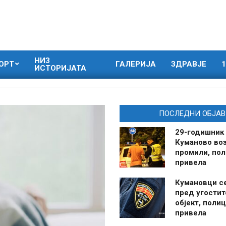
НИЗ
ОРТ
ГАЛЕРИЈА
ЗДРАВЈЕ
1
ИСТОРИЈАТА
ПОСЛЕДНИ ОБЈАВ
29-годишник
Куманово воз
промили, пол
привела
Кумановци с
пред угостит
објект, полиц
привела