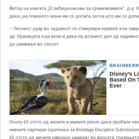
Автор на книгата „Егзибиционизам за срамежливите“. д-р. 
дека „на повеќето жени им се допаѓа затоа што им се допа
– Лесниот удар во задникот ги стимулира нервите кои завр
др. Кралицата која вели и дека на долниот дел од заднико
до уживање во сексот.
Околу 60 отсто од жените и мажите рекле дека пробале не
нивните партнери (кратенка за Bondage Discipline Submissio
60 отсто од жените наводно уживаат во врската, гризењето