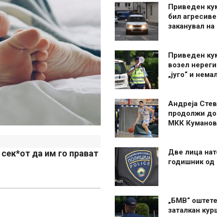
Приведен ку
бил агресиве
заканувал на
Приведен ку
возел нерег
„југо“ и нема
Андреја Стев
продолжи до
МКК Куманов
Две лица нат
сек*от да им го прават
годишник од
„БМВ“ оштете
заталкан кур