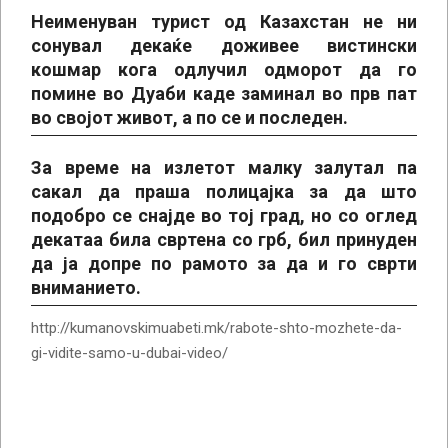
Неименуван турист од Казахстан не ни
сонувал декаќе доживее вистински
кошмар кога одлучил одморот да го
помине во Дуаби каде заминал во прв пат
во својот живот, а по се и последен.
За време на излетот малку залутал па
сакал да праша полицајка за да што
подобро се снајде во тој град, но со оглед
декатаа била свртена со грб, бил принуден
да ја допре по рамото за да и го сврти
вниманието.
http://kumanovskimuabeti.mk/rabote-shto-mozhete-da-
gi-vidite-samo-u-dubai-video/