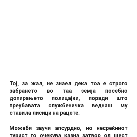
Тој, за жал, не знаел дека тоа е строго
забрането во таа земја посебно
допирањето полицајки, поради што
преубавата службеничка веднаш му
ставила лисици на рацете.
Можеби звучи апсурдно, но несреќниот
турист го очекува казна затвор од шест