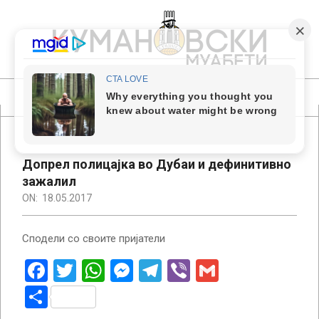
Skip
to
content
КУМАНОВСКИ
МУАБЕТИ
Primary
Navigation
Menu
Допрел полицајка во Дубаи и дефинитивно
зажалил
ON:
18.05.2017
Сподели со своите пријатели
Facebook
Twitter
WhatsApp
Messenger
Telegram
Viber
Gmail
Share