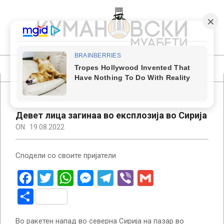
Skip
to
content
КУМАНОВСКИ
МУАБЕТИ
Primary
Navigation
Menu
Девет лица загинаа во експлозија во Сирија
ON:
19.08.2022
Сподели со своите пријатели
Facebook
Twitter
WhatsApp
Messenger
Telegram
Viber
Gmail
Share
Во ракетен напад во северна Сирија на пазар во