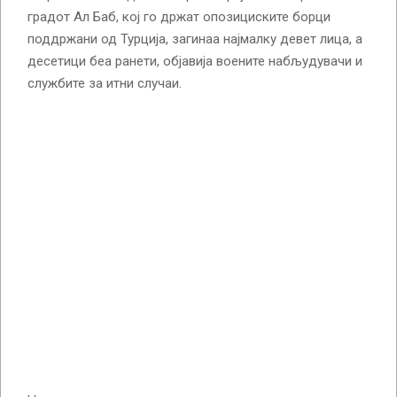
градот Ал Баб, кој го држат опозициските борци
поддржани од Турција, загинаа најмалку девет лица, а
десетици беа ранети, објавија воените набљудувачи и
службите за итни случаи.