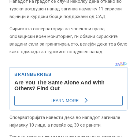
Нападот на градот се случи неколку дена откако во
турски воздушен напад загинаа најмалку 11 сириски
војници и курдски борци поддржани од САД.
Сириската опсерваторија за човекови права,
опозициски воен мониторинг, ги обвини сириските
владини сили за гранатирањето, велејќи дека тоа било
како одмазда за турскиот воздушен напад.
Опсерваторијата извести дека во нападот загинале
најмалку 10 лица, а повеќе од 30 се ранети.