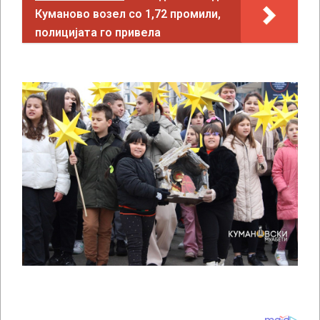
Куманово возел со 1,72 промили,
полицијата го привела