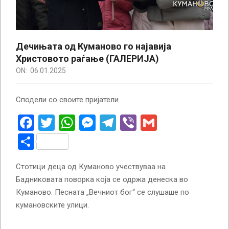
Дечињата од Куманово го најавија
Христовото раѓање (ГАЛЕРИЈА)
ON:
06.01.2025
Сподели со своите пријатели
Facebook
Twitter
WhatsApp
Messenger
Telegram
Viber
Gmail
Share
Стотици деца од Куманово учествуваа на
Бадниковата поворка која се одржа денеска во
Куманово. Песната „Вечниот бог“ се слушаше по
кумановските улици.