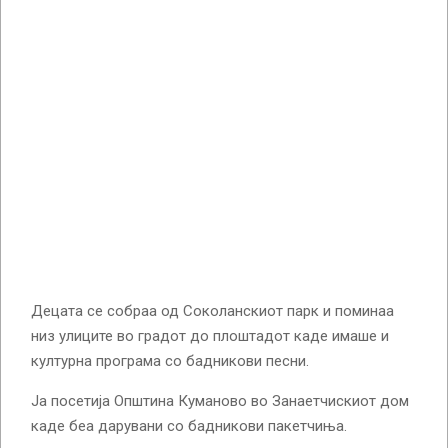
Децата се собраа од Соколанскиот парк и поминаа
низ улиците во градот до плоштадот каде имаше и
културна програма со бадникови песни.
Ја посетија Општина Куманово во Занаетчискиот дом
каде беа дарувани со бадникови пакетчиња.