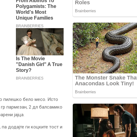
ено пилешко бело месо. Исто
0 гр пармезан, 2 дл балсамико
арени јајца.
 па додајте ги коцките тост и