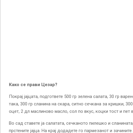
Како се прави Цезар?
Покрај јајцата, подгответе 500 гр зелена салата, 30 гр вар
така, 300 гр сланина на скара, ситно сечкана за кришки, 30
оцет, 2 дл маслиново масло, сол по вкус, коцки тост и пет в
Во сад ставете ја салатата, сечканото пилешко и сланината,
прстените јајца. На крај додадете го пармезанот и зачините.