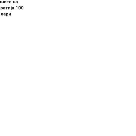
ините на
ратија 100
олари