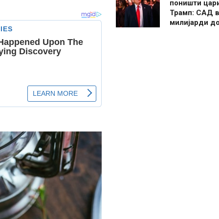
поништи цар
Трамп: САД в
милијарди д