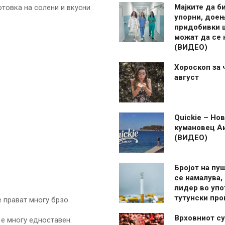
Мајките да б
отовка на солени и вкусни
упорни, дое
придобивки 
можат да се
(ВИДЕО)
Хороскоп за 
август
Quickie – Нов
кумановец А
(ВИДЕО)
Бројот на пу
се намалува, 
лидер во упо
тутунски пр
е прават многу брзо.
Врховниот су
 е многу едноставен.