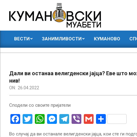
Skip
to
content
КУМАНОВСКИ
ВЕСТИ
ЗАНИМЛИВОСТИ
КУМАНОВО
СП
МУАБЕТИ
Primary
Navigation
Menu
Дали ви останаа велигденски јајца? Еве што м
нив!
ON:
26.04.2022
Сподели со своите пријатели
Facebook
Twitter
WhatsApp
Messenger
Telegram
Viber
Gmail
Share
Во случај да ви останале велигденски јајца, кои сте ги подг