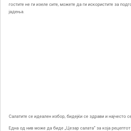
гостите не ги изеле сите, можете да ги искористите за подг
јадења.
Салатите се идеален избор, бидејќи се здрави и најчесто с
Една од нив може да биде „Цезар салата“ за која рецептот