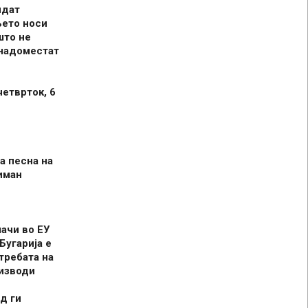
идат
њето носи
што не
 надоместат
четврток, 6
а песна на
иман
шачи во ЕУ
Бугарија е
требата на
оизводи
д ги