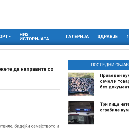
НИЗ
ОРТ
ГАЛЕРИЈА
ЗДРАВЈЕ
1
ИСТОРИЈАТА
ПОСЛЕДНИ ОБЈАВ
ожете да направите со
Приведен ку
сечел и това
без документ
Три лица нат
ограбиле ку
отвиле, бидејќи семејството и