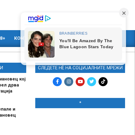
8+
КОНТАКТ
МАРКЕТИНГ
И
СЛЕДЕТЕ НЀ НА СОЦИЈАЛНИТЕ МРЕЖИ
мановец кој
рел дрва
ација
*
епале и
мановец