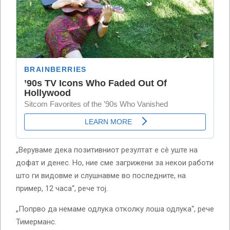
„Веруваме дека позитивниот резултат е сè уште на
дофат и денес. Но, ние сме загрижени за некои работи
што ги видовме и слушнавме во последните, на
пример, 12 часа“, рече тој.
„Попрво да немаме одлука отколку лоша одлука“, рече
Тимерманс.