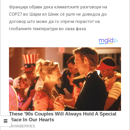
Франција објави дека климатските разговори на
COP27 во Шарм ел Шеик сè уште не доведоа до
договор што може да го спречи порастот на
глобалните температури во оваа фаза.