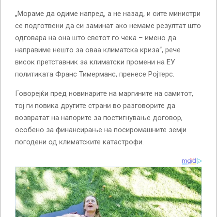
„Мораме да одиме напред, а не назад, и сите министри
се подготвени да си заминат ако немаме резултат што
одговара на она што светот го чека – имено да
направиме нешто за оваа климатска криза“, рече
висок претставник за климатски промени на ЕУ
политиката Франс Тимерманс, пренесе Ројтерс.
Говорејќи пред новинарите на маргините на самитот,
тој ги повика другите страни во разговорите да
возвратат на напорите за постигнување договор,
особено за финансирање на посиромашните земји
погодени од климатските катастрофи.