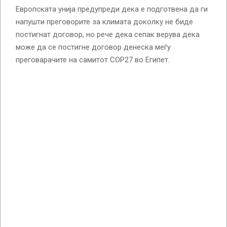
Европската унија предупреди дека е подготвена да ги
напушти преговорите за климата доколку не биде
постигнат договор, но рече дека сепак верува дека
може да се постигне договор денеска меѓу
преговарачите на самитот COP27 во Египет.