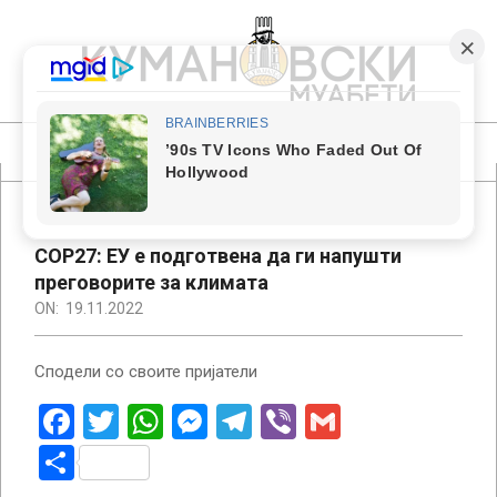
Skip
to
content
КУМАНОВСКИ
МУАБЕТИ
Primary
Navigation
Menu
COP27: ЕУ е подготвена да ги напушти
преговорите за климата
ON:
19.11.2022
Сподели со своите пријатели
Facebook
Twitter
WhatsApp
Messenger
Telegram
Viber
Gmail
Share