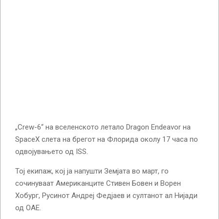
„Crew-6“ на вселенското летало Dragon Endeavor на
SpaceX слета на брегот на Флорида околу 17 часа по
одвојувањето од ISS.
Тој екипаж, кој ја напушти Земјата во март, го
сочинуваат Американците Стивен Бовен и Ворен
Хобург, Русинот Андреј Федјаев и султанот ал Нијади
од ОАЕ.