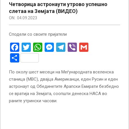
Четворица астронаути утрово успешно
слетаа на Земјата (ВИДЕО)
ON:
04.09.2023
Сподели со своите пријатели
Facebook
Twitter
WhatsApp
Messenger
Telegram
Viber
Gmail
Share
По околу шест месеци на Меѓународната вселенска
станица (МВС), двајца Американци, еден Русин и еден
астронаут од Обединетите Арапски Емирати безбедно
се вратија на Земјата, соопшти денеска НАСА во
раните утрински часови.