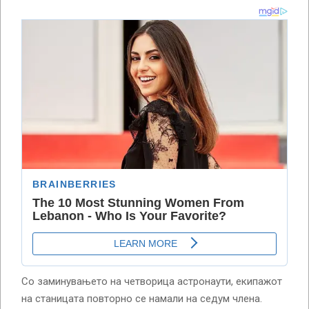
Со заминувањето на четворица астронаути, екипажот
на станицата повторно се намали на седум члена.