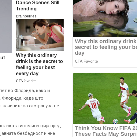
тет во Флорида, како и
а Флорида, каде што
 начините за отстранување
ештачката интелигенција пред
 јавната безбедност и ние