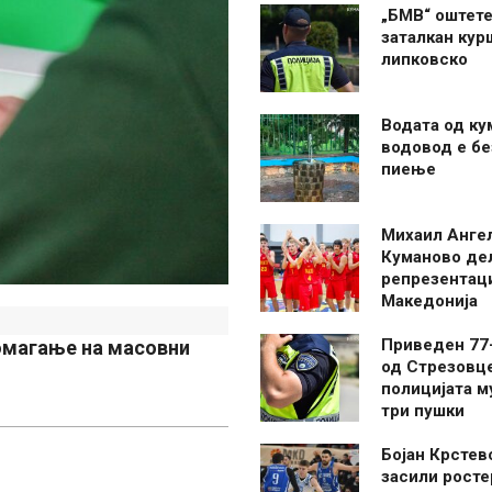
„БМВ“ оштете
заталкан кур
липковско
Водата од ку
водовод е бе
пиење
Михаил Анге
Куманово де
репрезентаци
Македонија
Приведен 77
помагање на масовни
од Стрезовце
полицијата м
три пушки
Бојан Крстев
засили росте