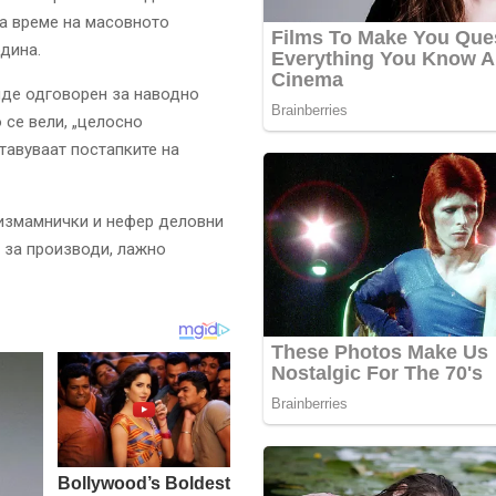
за време на масовното
дина.
биде одговорен за наводно
 се вели, „целосно
тавуваат постапките на
 измамнички и нефер деловни
 за производи, лажно