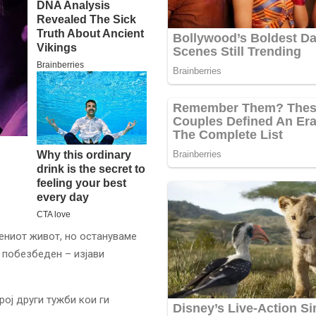
ениот живот, но остануваме
 побезбеден – изјави
рој други тужби кои ги