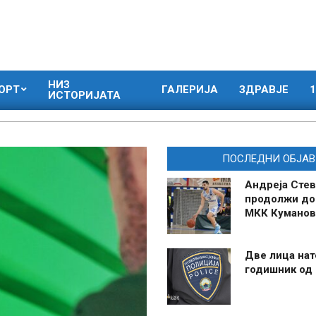
НИЗ
ОРТ
ГАЛЕРИЈА
ЗДРАВЈЕ
1
ИСТОРИЈАТА
ПОСЛЕДНИ ОБЈАВ
Андреја Стев
продолжи до
МКК Куманов
Две лица нат
годишник од