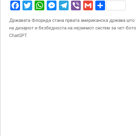
Facebook
Twitter
WhatsApp
Messenger
Telegram
Viber
Gmail
Share
Државата Флорида стана првата американска држава што г
на дизајнот и безбедноста на нејзиниот систем за чет-бот
ChatGPT.