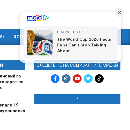
8+
КОНТАКТ
МАРКЕТИНГ
И
СЛЕДЕТЕ НЀ НА СОЦИЈАЛНИТЕ МРЕЖИ
ановиќ го
говорот со
о
*
епале 19-
 кумановско