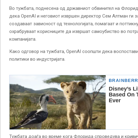
Во тужбата, поднесена од државниот обвинител на Флорида
дека OpenAI и неговиот извршен директор Сем Алтман ги з
создаваат зависност од технологијата, помагаат и поттикну
охрабруваат корисниците да извршат самоубиство во потр
компанијата.
Како одговор на тужбата, OpenAI соопшти дека воспостав
политики во индустријата.
Тужбата доаѓа во време кога Флорида спроведува и кривич