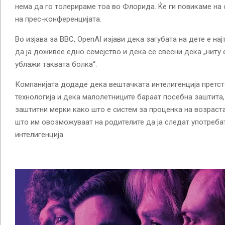
нема да го толерираме тоа во Флорида. Ќе ги повикаме на
на прес-конференцијата.
Во изјава за BBC, OpenAI изјави дека загубата на дете е на
да ја доживее едно семејство и дека се свесни дека „ниту 
ублажи таквата болка“.
Компанијата додаде дека вештачката интелигенција претст
технологија и дека малолетниците бараат посебна заштита
заштитни мерки како што е систем за проценка на возраста
што им овозможуваат на родителите да ја следат употреба
интелигенција.