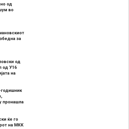
но од
шум во
мановскиот
збедна за
ловски од
л од У16
јата на
-годишник
,
у пронашла
ски ќе го
рот на МКК