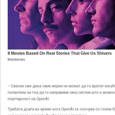
– Свесни сме дека овие мерки не можат да го вратат изгуб
посветени на тоа да го направиме овој систем што е можно
портпаролот на OpenAI.
Тужбата доаѓа во време кога OpenAI се соочува со голем б