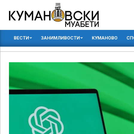
Skip
to
content
КУМАНОВСКИ
ВЕСТИ
ЗАНИМЛИВОСТИ
КУМАНОВО
СП
МУАБЕТИ
Primary
Navigation
Menu