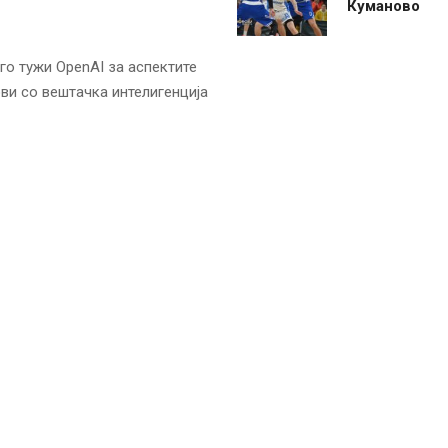
Куманово
о тужи OpenAI за аспектите
ови со вештачка интелигенција