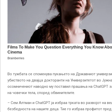
Во тужбата се споменува пукањето на Државниот универзи
убиството на двајца докторанти на Универзитетот во Јужн
осомничениот наводно му поставил прашања на ChatGPT за
на човечки тела, според обвинителите.
– Сем Алтман и ChatGPT ја избраа трката во развојот на в
безбедноста на нашите деца. Тие го избраа профитот пред