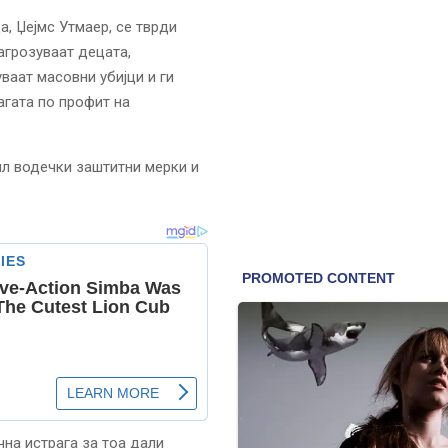
, Џејмс Утмаер, се тврди
агрозуваат децата,
ваат масовни убијци и ги
агата по профит на
ил водечки заштитни мерки и
на истрага за тоа дали