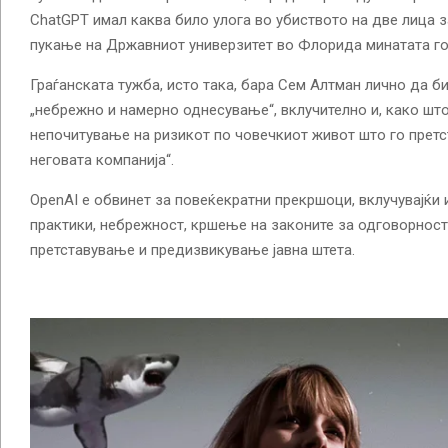
ChatGPT имал каква било улога во убиството на две лица 
пукање на Државниот универзитет во Флорида минатата го
Граѓанската тужба, исто така, бара Сем Алтман лично да 
„небрежно и намерно однесување“, вклучително и, како што
непочитување на ризикот по човечкиот живот што го претс
неговата компанија“.
OpenAI е обвинет за повеќекратни прекршоци, вклучувајќи
практики, небрежност, кршење на законите за одговорност
претставување и предизвикување јавна штета.