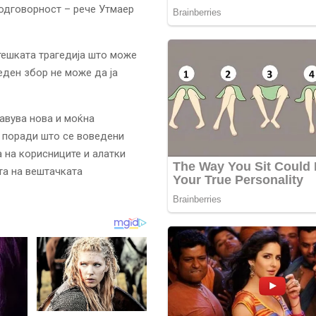
 одговорност – рече Утмаер
јтешката трагедија што може
еден збор не може да ја
авува нова и моќна
, поради што се воведени
 на корисниците и алатки
та на вештачката