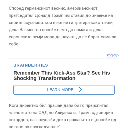
Според германскиот весник, американскиот
претседател Доналд Трамп им ставил до знаење на
своите сојузници, кои веќе не ги третира како такви,
дека Вашингтон повеќе нема да помага и дека
европските земји мора да научат да се борат сами за
себе.
Кога директно бил прашан дали би го преиспитал
членството на САД во Алијансата, Трамп одговорил
потврдно, нагласувајќи дека прашањето е „повеќе од
вредно за разгледување“.