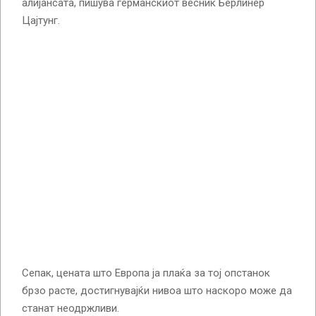
алијансата, пишува германскиот весник Берлинер
Цајтунг.
Сепак, цената што Европа ја плаќа за тој опстанок
брзо расте, достигнувајќи нивоа што наскоро може да
станат неодржливи.