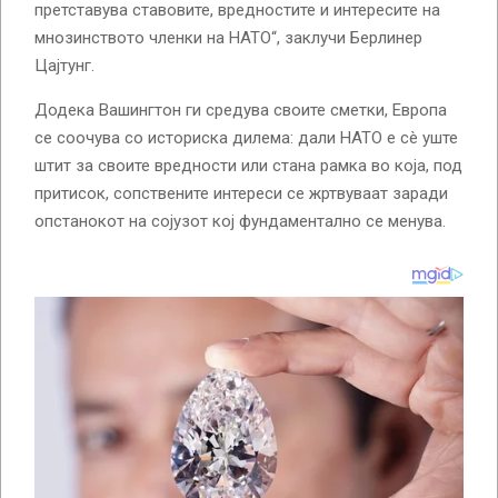
претставува ставовите, вредностите и интересите на
мнозинството членки на НАТО“, заклучи Берлинер
Цајтунг.
Додека Вашингтон ги средува своите сметки, Европа
се соочува со историска дилема: дали НАТО е сè уште
штит за своите вредности или стана рамка во која, под
притисок, сопствените интереси се жртвуваат заради
опстанокот на сојузот кој фундаментално се менува.