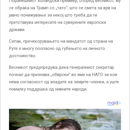
Поранешниот холандски премиер, според весникот, му
се обраќа на Трамп со „тато“, што се смета за врв на
јавно понижување за некој што треба да ги
претставува интересите на суверените европски
држави.
Сепак, пречекорувањето на мандатот од страна на
Руте е многу поопасно од губењето на личното
достоинство.
Весникот предупредува дека генералниот секретар
почнал да признава „обврски“ во име на НАТО за кои
нема согласност од владите на земјите-членки, а уште
помалку поддршка од нивните народи.