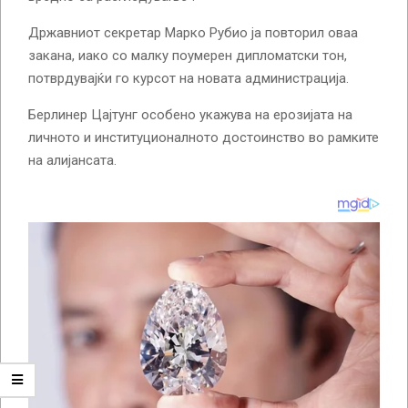
Државниот секретар Марко Рубио ја повторил оваа
закана, иако со малку поумерен дипломатски тон,
потврдувајќи го курсот на новата администрација.
Берлинер Цајтунг особено укажува на ерозијата на
личното и институционалното достоинство во рамките
на алијансата.