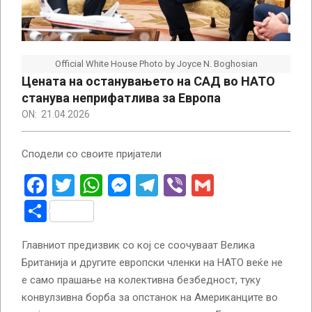
Official White House Photo by Joyce N. Boghosian
Цената на останувањето на САД во НАТО
станува неприфатлива за Европа
ON:
21.04.2026
Сподели со своите пријатели
Facebook
Twitter
WhatsApp
Messenger
Telegram
Viber
Gmail
Share
Главниот предизвик со кој се соочуваат Велика
Британија и другите европски членки на НАТО веќе не
е само прашање на колективна безбедност, туку
конвулзивна борба за опстанок на Американците во