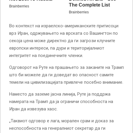
Во контекст на израелско-американските притисоци
врз Иран, одржувањето на врската со Вашингтон по
секоја цена може директно да ги загрози клучните
европски интереси, па дури и територијалниот
интегритет на поединечните членки.
Одговорот на Руте на прашањето за заканите на Трамп
што би можеле да ги доведат во опасност самите
темели на цивилизацијата привлече посебно внимание.
Наместо да заземе јасна линија, Руте ја поддржа
намерата на Трамп да ја ограничи способноста на
Иран да извезува хаос.
„Таквиот одговор е лага, морален срам и доказ за
неспособноста на генералниот секретар да ги