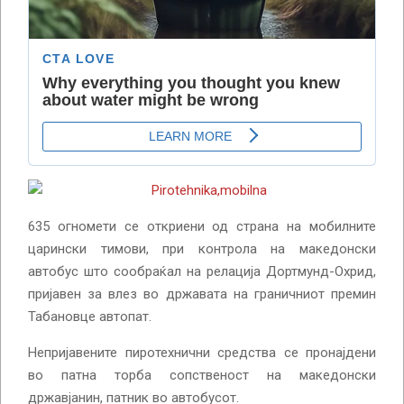
635 огномети се откриени од страна на мобилните
царински тимови, при контрола на македонски
автобус што сообраќал на релација Дортмунд-Охрид,
пријавен за влез во државата на граничниот премин
Табановце автопат.
Непријавените пиротехнични средства се пронајдени
во патна торба сопственост на македонски
државјанин, патник во автобусот.