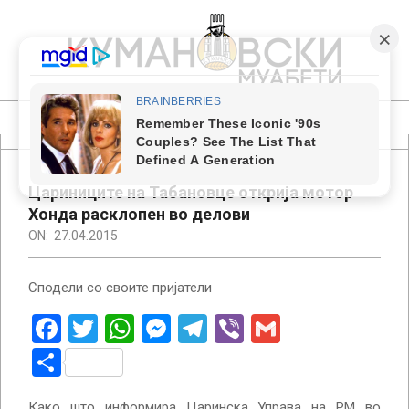
Skip
to
content
КУМАНОВСКИ
МУАБЕТИ
Primary
Navigation
Menu
Цариниците на Табановце открија мотор
Хонда расклопен во делови
ON:
27.04.2015
Сподели со своите пријатели
Facebook
Twitter
WhatsApp
Messenger
Telegram
Viber
Gmail
Share
Како што информира Царинска Управа на РМ во