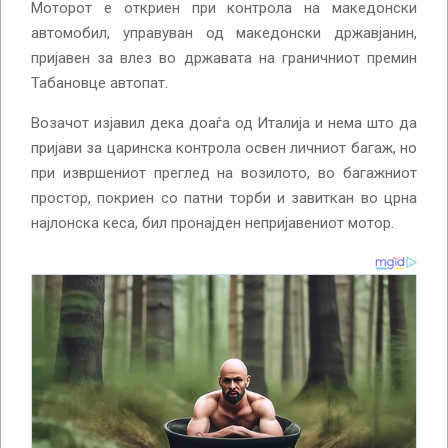
Моторот е откриен при контрола на македонски
автомобил, управуван од македонски државјанин,
пријавен за влез во државата на граничниот премин
Табановце автопат.
Возачот изјавил дека доаѓа од Италија и нема што да
пријави за царинска контрола освен личниот багаж, но
при извршениот преглед на возилото, во багажниот
простор, покриен со патни торби и завиткан во црна
најлонска кеса, бил пронајден непријавениот мотор.