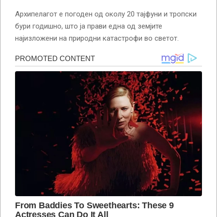
Архипелагот е погоден од околу 20 тајфуни и тропски
бури годишно, што ја прави една од земјите
најизложени на природни катастрофи во светот.