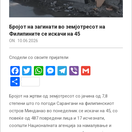
Бројот на загинати во земјотресот на
Филипините се искачи на 45
ON:
10.06.2026
Сподели со своите пријатели
Facebook
Twitter
WhatsApp
Messenger
Telegram
Viber
Gmail
Share
Бројот на жртви од земјотресот со јачина од 7,8
степени што го погоди Сарангани на филипинскиот
остров Минданао во понеделник се искачи на 45, со
повеќе од 487 повредени лица и 17 исчезнати,
соопшти Националната агенција за намалување и