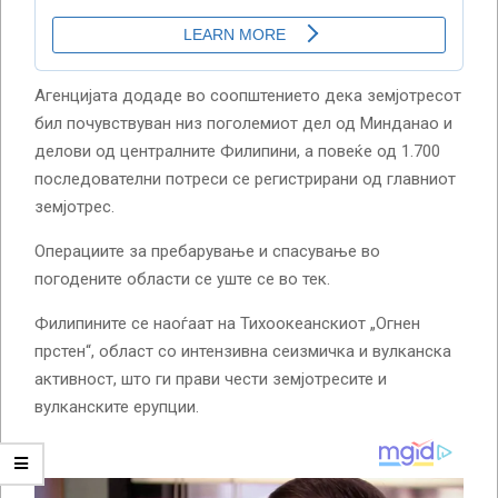
Агенцијата додаде во соопштението дека земјотресот
бил почувствуван низ поголемиот дел од Минданао и
делови од централните Филипини, а повеќе од 1.700
последователни потреси се регистрирани од главниот
земјотрес.
Операциите за пребарување и спасување во
погодените области се уште се во тек.
Филипините се наоѓаат на Тихоокеанскиот „Огнен
прстен“, област со интензивна сеизмичка и вулканска
активност, што ги прави чести земјотресите и
вулканските ерупции.