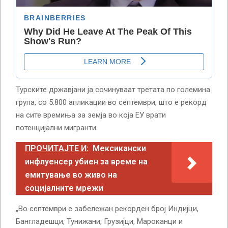
Турските државјани ја сочинуваат третата по големина
група, со 5.800 апликации во септември, што е рекорд
на сите времиња за земја во која ЕУ врати
потенцијални мигранти.
ПРОЧИТАЈТЕ И:
Мексикански
инфлуенсер убиен за време на
емитување во живо на
социјалните мрежи
„Во септември е забележан рекорден број Индијци,
Бангладешци, Тунижани, Грузијци, Мароканци и