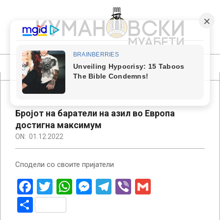
Skip
to
content
КУМАНОВСКИ
МУАБЕТИ
Primary
Navigation
Menu
Бројот на баратели на азил во Европа
достигна максимум
ON:
01.12.2022
Сподели со своите пријатели
Facebook
Twitter
WhatsApp
Messenger
Telegram
Viber
Gmail
Share