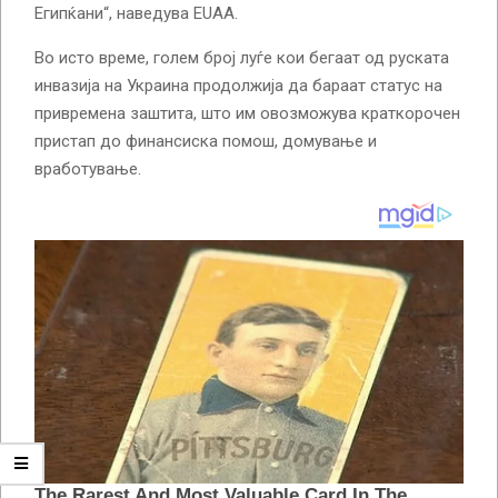
Египќани“, наведува EUAA.
Во исто време, голем број луѓе кои бегаат од руската
инвазија на Украина продолжија да бараат статус на
привремена заштита, што им овозможува краткорочен
пристап до финансиска помош, домување и
вработување.