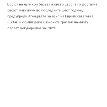
Бројот на луѓе кои бараат азил во Европа го достигна
својот максимум во последните шест години,
предупреди Агенцијата за азил на Европската унија
(ЕУАА) и објави дека сириските граѓани најмногу
бараат меѓународна заштита.