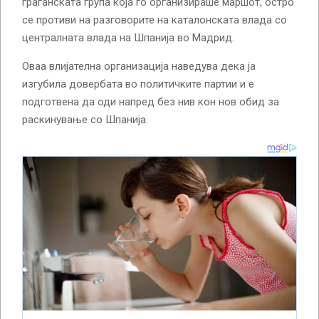
граѓанската група која го организираше маршот, остро
се противи на разговорите на каталонската влада со
централната влада на Шпанија во Мадрид.
Оваа влијателна организација наведува дека ја
изгубила довербата во политичките партии и е
подготвена да оди напред без нив кон нов обид за
раскинување со Шпанија.