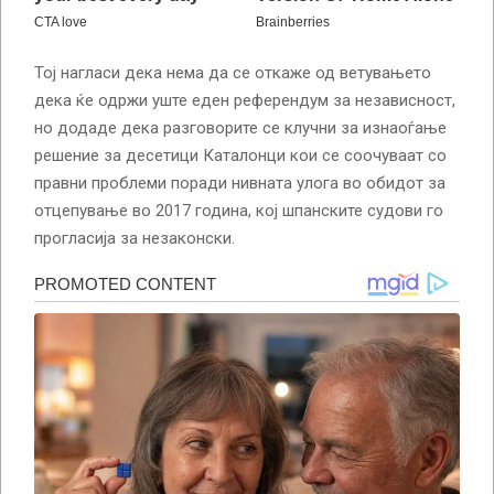
Тој нагласи дека нема да се откаже од ветувањето
дека ќе одржи уште еден референдум за независност,
но додаде дека разговорите се клучни за изнаоѓање
решение за десетици Каталонци кои се соочуваат со
правни проблеми поради нивната улога во обидот за
отцепување во 2017 година, кој шпанските судови го
прогласија за незаконски.