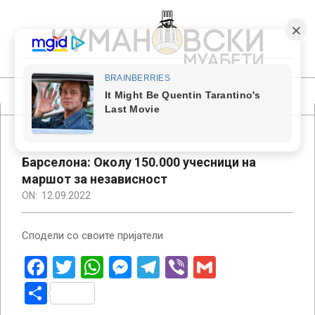
Skip
to
content
КУМАНОВСКИ
МУАБЕТИ
Primary
Navigation
Menu
Барселона: Околу 150.000 учесници на
маршот за независност
ON:
12.09.2022
Сподели со своите пријатели
Facebook
Twitter
WhatsApp
Messenger
Telegram
Viber
Gmail
Share