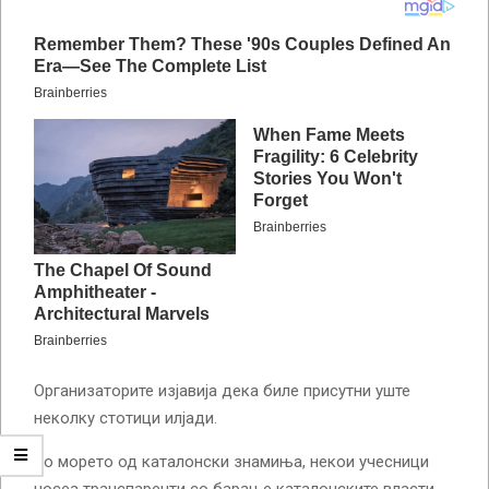
Организаторите изјавија дека биле присутни уште
неколку стотици илјади.
Во морето од каталонски знамиња, некои учесници
носеа транспаренти со барање каталонските власти