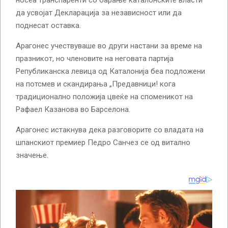
да усвојат Декларација за независност или да
поднесат оставка.
Арагонес учествуваше во други настани за време на
празникот, но членовите на неговата партија
Републиканска левица од Каталонија беа подложени
на потсмев и скандирања „Предавници! кога
традиционално положија цвеќе на споменикот на
Рафаел Казанова во Барселона.
Арагонес истакнува дека разговорите со владата на
шпанскиот премиер Педро Санчез се од витално
значење.