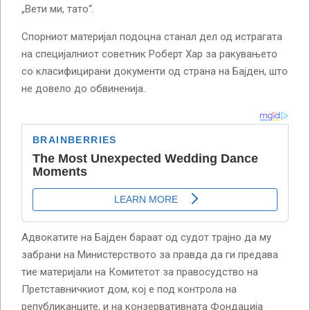
„Вети ми, тато“.
Спорниот материјал подоцна станал дел од истрагата
на специјалниот советник Роберт Хар за ракувањето
со класифицирани документи од страна на Бајден, што
не довело до обвиненија.
Адвокатите на Бајден бараат од судот трајно да му
забрани на Министерството за правда да ги предава
тие материјали на Комитетот за правосудство на
Претставничкиот дом, кој е под контрола на
републиканците, и на конзервативната Фондација