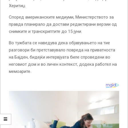
Херитиџ.
Според американските медиуми, Министерството за
правда планирало да достави редактирани верзии од
снимките и транскриптите до 15 јуни.
Во тужбата се наведува дека објавувањето на тие
разговори би претставувало повреда на приватноста
на Бајден, бидејќи интервјуата биле спроведени во
неговиот дом и во личен контекст, додека работел на
мемоарите.