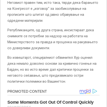
Неговиот правен тим, исто така, тврди дека барањето
на Конгресот е „изговор“ за заобиколување на
прописите што штитат од јавно објавување на
одредени материјали.
Републиканците, од друга страна, инсистираат дека
снимките се потребни за надзор на работата на
Министерството за правда и проценка на ракувањето
со доверливи документи.
Во извештајот, специјалниот обвинител Хур оценил
дека немало доволно основи за кривично гонење на
Бајден, но во исто време дал критички проценки за
неговото сеќавање, што предизвикало остри
политички полемики во Вашингтон.