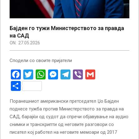
Бајден го тужи Министерството за правда
на САД
ON:
27.05.2026
Сподели со своите пријатели
Facebook
Twitter
WhatsApp
Messenger
Telegram
Viber
Gmail
Share
Поранешниот американски претседател Џо Бајден
поднесе тужба против Министерството за правда на
САД, барајќи од судот да спречи објавување на аудио
снимки и транскрипти од неговите разговори со
писател кој работел на неговите мемоари од 2017