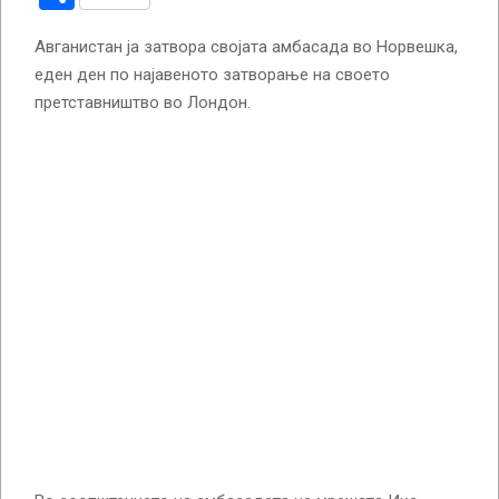
Авганистан ја затвора својата амбасада во Норвешка,
еден ден по најавеното затворање на своето
претставништво во Лондон.