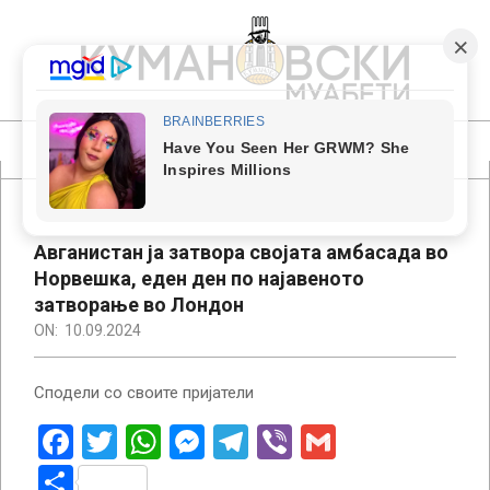
Skip
to
content
КУМАНОВСКИ
МУАБЕТИ
Primary
Navigation
Menu
Авганистан ја затвора својата амбасада во
Норвешка, еден ден по најавеното
затворање во Лондон
ON:
10.09.2024
Сподели со своите пријатели
Facebook
Twitter
WhatsApp
Messenger
Telegram
Viber
Gmail
Share