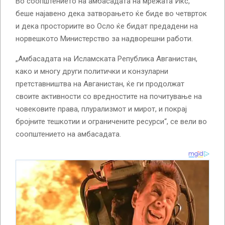
Во соопштението на амбасадата на мрежата Икс,
беше најавено дека затворањето ќе биде во четврток
и дека просториите во Осло ќе бидат предадени на
норвешкото Министерство за надворешни работи.
„Амбасадата на Исламската Република Авганистан,
како и многу други политички и конзуларни
претставништва на Авганистан, ќе ги продолжат
своите активности со вредностите на почитување на
човековите права, плурализмот и мирот, и покрај
бројните тешкотии и ограничените ресурси“, се вели во
соопштението на амбасадата.