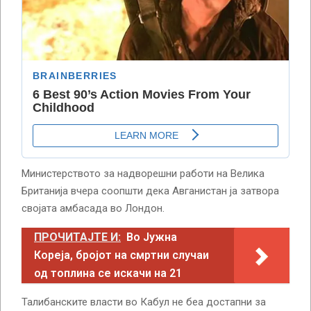
Министерството за надворешни работи на Велика
Британија вчера соопшти дека Авганистан ја затвора
својата амбасада во Лондон.
ПРОЧИТАЈТЕ И:
Во Јужна
Кореја, бројот на смртни случаи
од топлина се искачи на 21
Талибанските власти во Кабул не беа достапни за