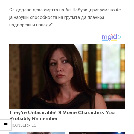
Се додава дека смртта на Ал-Џабури „привремено ќе
ја наруши способноста на групата да планира
надворешни напади“.