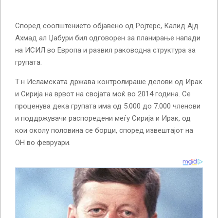
Според соопштението објавено од Ројтерс, Калид Ајд
Ахмад ал Џабури бил одговорен за планирање напади
на ИСИЛ во Европа и развил раководна структура за
групата.
Т.н Исламската држава контролираше делови од Ирак
и Сирија на врвот на својата моќ во 2014 година. Се
проценува дека групата има од 5.000 до 7.000 членови
и поддржувачи распоредени меѓу Сирија и Ирак, од
кои околу половина се борци, според извештајот на
ОН во февруари.