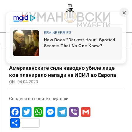
Skip
to
content
КУМАНОВСКИ
МУАБЕТИ
Primary
Navigation
Menu
Американските сили наводно убиле лице
кое планирало напади на ИСИЛ во Европа
ON:
04.04.2023
Сподели со своите пријатели
Facebook
Twitter
WhatsApp
Messenger
Telegram
Viber
Gmail
Share