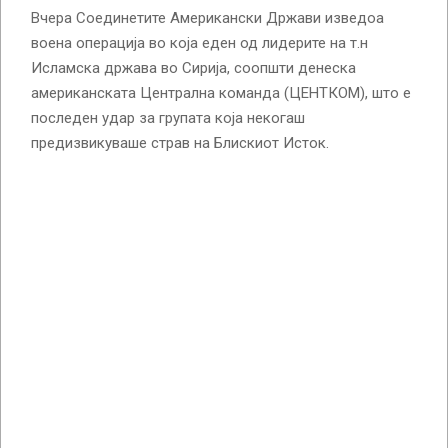
Вчера Соединетите Американски Држави изведоа
воена операција во која еден од лидерите на т.н
Исламска држава во Сирија, соопшти денеска
американската Централна команда (ЦЕНТКОМ), што е
последен удар за групата која некогаш
предизвикуваше страв на Блискиот Исток.