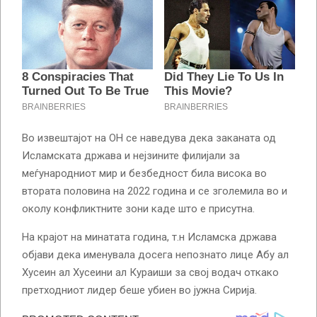
Во извештајот на ОН се наведува дека заканата од
Исламската држава и нејзините филијали за
меѓународниот мир и безбедност била висока во
втората половина на 2022 година и се зголемила во и
околу конфликтните зони каде што е присутна.
На крајот на минатата година, т.н Исламска држава
објави дека именувала досега непознато лице Абу ал
Хусеин ал Хусеини ал Кураиши за свој водач откако
претходниот лидер беше убиен во јужна Сирија.