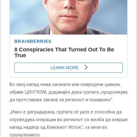
Во овој напад нема загинати или повредени цивили,
објави ЦЕНТКОМ, додавајќи дека групата „продолжува
да претставува закана за регионот и пошироко“.
„Иако е деградирана, групата сè уште е способна да
спроведува операции во регионот со желба да изврши
напад надвор од Блискиот Исток“, се вели во
соопштението.