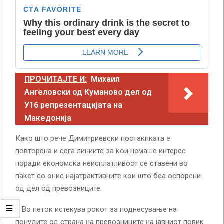
ПРОЧИТАЈТЕ И:
Михаил
Ангеловски од Куманово дел од
У16 репрезентацијата на
Македонија
Како што рече Димитриевски постакпката е
повторена и сега линиите за кои немаше интерес
поради економска неисплатливост се ставени во
пакет со оние најатрактивните кои што беа оспорени
од дел од превозниците.
– Во петок истекува рокот за поднесување на
понудите од страна на превозниците на јавниот повик