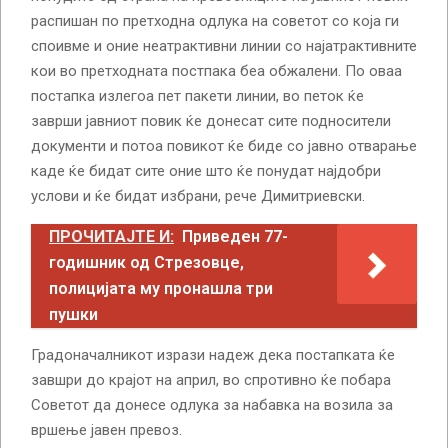
распишан по претходна одлука на советот со која ги
споивме и оние неатрактивни линии со најатрактивните
кои во претходната постпака беа обжалени. По оваа
постапка излегоа пет пакети линии, во петок ќе
заврши јавниот повик ќе донесат сите подносители
документи и потоа повикот ќе биде со јавно отварање
каде ќе бидат сите оние што ќе понудат најдобри
услови и ќе бидат избрани, рече Димитриевски.
ПРОЧИТАЈТЕ И:
Приведен 77-
годишник од Стрезовце,
полицијата му пронашла три
пушки
Градоначалникот изрази надеж дека постапката ќе
завшри до крајот на април, во спротивно ќе побара
Советот да донесе одлука за набавка на возила за
вршење јавен превоз.