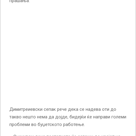
прашања.
Димитреиевски сепак рече дека се надева оти до
такво нешто нема да дојде, бидејќи ќе направи големи
проблеми во буџетското работење.