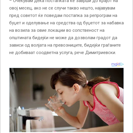
– Очекувам дека постапката ќе заврши до крајот на
овој месец, ако не се случи такво нешто, најавувам
пред советот ќе поведам постапка за репрограм на
буџет и оделување на средства од буџетот за набавка
на возила за овие локации во сопственост на
општината бидејќи не може да дозволам градот да
зависи од волјата на превозниците, бидејќи граѓаните
не добиваат соодветна услуга, рече Димитриевски.