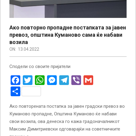
Ако повторно пропадне постапката за јавен
превоз, општина Куманово сама ќе набави
возила
ON:
13.04.2022
Сподели со своите пријатели
Facebook
Twitter
WhatsApp
Messenger
Telegram
Viber
Gmail
Share
Ако повторената постапка за јавен градски превоз во
Куманово пропадне, Општина Куманово ќе набави
свои возила, ова денеска го кажа градоначалникот
Максим Димитриевски одговарајќи на советничките