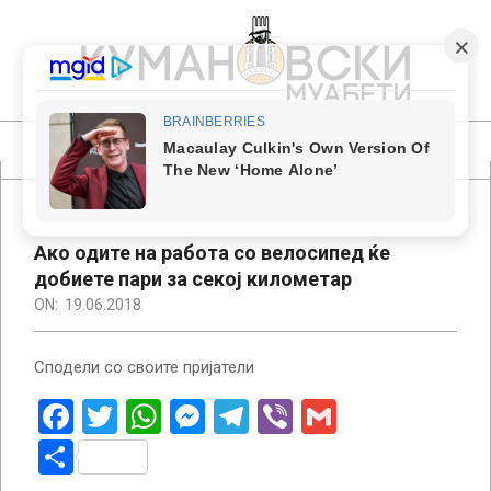
Skip
to
content
КУМАНОВСКИ
МУАБЕТИ
Primary
Navigation
Menu
Ако одите на работа со велосипед ќе
добиете пари за секој километар
ON:
19.06.2018
Сподели со своите пријатели
Facebook
Twitter
WhatsApp
Messenger
Telegram
Viber
Gmail
Share