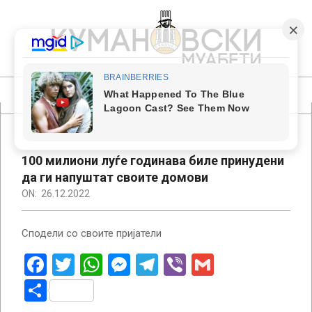
Skip
to
content
КУМАНОВСКИ
МУАБЕТИ
Primary
Navigation
Menu
100 милиони луѓе годинава биле принудени
да ги напуштат своите домови
ON:
26.12.2022
Сподели со своите пријатели
Facebook
Twitter
WhatsApp
Messenger
Telegram
Viber
Gmail
Share