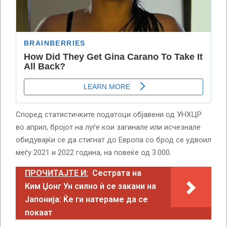
Според статистичките податоци објавени од УНХЦР
во април, бројот на луѓе кои загинале или исчезнале
обидувајќи се да стигнат до Европа со брод се удвоил
меѓу 2021 и 2022 година, на повеќе од 3.000.
ПРОЧИТАЈТЕ И:
Сестрата на
Ким Џонг Ун силно ѝ се закани на
Јапонија: Ќе ги натераме да се
покаат