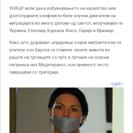
УНХЦР вели дека избувнувањето на насилство или
долготрајните конфликти биле клучни двигатели на
миграцијата во многу делови од светот, вклучувајќи ги
Украина, Етиопија, Буркина Фасо, Сирија и Мјанмар.
Како што додаваат, илјадници очајни мигранти кои се
упатиле кон Европа ги ставиле своите животи во
рацете на трговците со луѓе и тргнале на опасни
патувања низ Медитеранот, кои премногу често
завршуваа со трагедија.