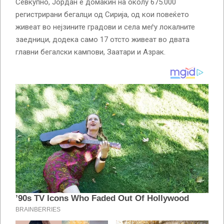
Севкупно, Јордан е домаќин на околу 675.000
регистрирани бегалци од Сирија, од кои повеќето
живеат во нејзините градови и села меѓу локалните
заедници, додека само 17 отсто живеат во двата
главни бегалски кампови, Заатари и Азрак.