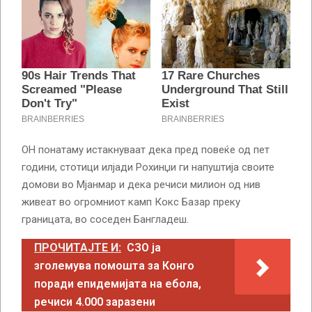
ОН понатаму истакнуваат дека пред повеќе од пет
години, стотици илјади Рохинџи ги напуштија своите
домови во Мјанмар и дека речиси милион од нив
живеат во огромниот камп Кокс Базар преку
границата, во соседен Бангладеш.
ПРОЧИТАЈТЕ И:
СЗО ја
зголемува помошта за Конго
поради епидемијата на ебола,
речиси 4.000 заразени