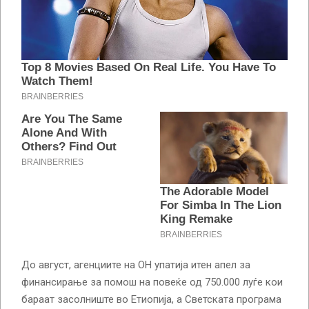
До август, агенциите на ОН упатија итен апел за
финансирање за помош на повеќе од 750.000 луѓе кои
бараат засолниште во Етиопија, а Светската програма