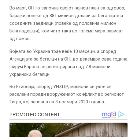
Во март, ОН го започна својот најнов план за одговор,
барајќи повеќе од 881 милион долари за бегалците и
соседните заедници (повеќе од половина милион
Бангладешци), кои исто така во голема мера зависат
од помош.
Војната во Украина трае веќе 10 месеци, а според
Агенцијата за бегалци на ОН, до декември оваа година
ширум Европа се регистрирани над 7,8 милиони
украински бегалци.
Во Етиопија, според УНХЦР, милиони сè уште се
раселени поради вооружениот конфликт во регионот
Тигра, кој започна на 3 ноември 2020 година.