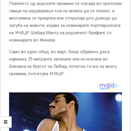
Повеќето од морските премини се случија во преполни
чамци на надувување кои не можеа да се пловат, а
многумина се превртеа или отпуштија што доведе до
загуба на животи, изјави за новинарите портпаролката
на УНХЦР Шабија Манту на редовниот брифинг со
новинарите во Женева.
Само во еден обид, во март, беше објавено дека
најмалку 70 мигранти загинале или исчезнале во
близина на брегот на Либија, почетна точка за многу
премини, потсетува УНХЦР.