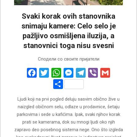
Svaki korak ovih stanovnika
snimaju kamere: Celo selo je
pažljivo osmišljena iluzija, a
stanovnici toga nisu svesni
2026-
Сподели со своите пријатели
06-
22
Facebook
Twitter
WhatsApp
Messenger
Telegram
Viber
Gmail
Share
Ljudi koji na prvi pogled deluju sasvim obično žive u
naizgled običnom selu, odlaze u prodavnice, šetaju
parkovima i sede u kafićima. Ipak, svaki njihov korak
prati se kamerama, dok su mnogi ljudi oko njih
zapravo deo posebnog sistema nege. Ono što izgleda