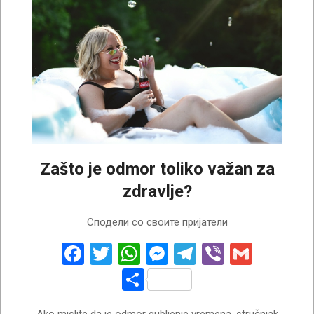
Zašto je odmor toliko važan za
zdravlje?
2026-
Сподели со своите пријатели
07-
29
Facebook
Twitter
WhatsApp
Messenger
Telegram
Viber
Gmail
Share
Ako mislite da je odmor gubljenje vremena, stručnjak