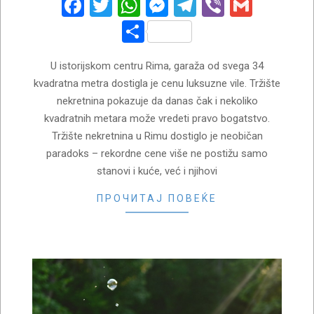
Facebook
Twitter
WhatsApp
Messenger
Telegram
Viber
Gmail
Share
U istorijskom centru Rima, garaža od svega 34
kvadratna metra dostigla je cenu luksuzne vile. Tržište
nekretnina pokazuje da danas čak i nekoliko
kvadratnih metara može vredeti pravo bogatstvo.
Tržište nekretnina u Rimu dostiglo je neobičan
paradoks – rekordne cene više ne postižu samo
stanovi i kuće, već i njihovi
ПРОЧИТАЈ ПОВЕЌЕ