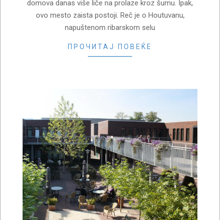
domova danas više liče na prolaze kroz šumu. Ipak,
ovo mesto zaista postoji. Reč je o Houtuvanu,
napuštenom ribarskom selu
ПРОЧИТАЈ ПОВЕЌЕ