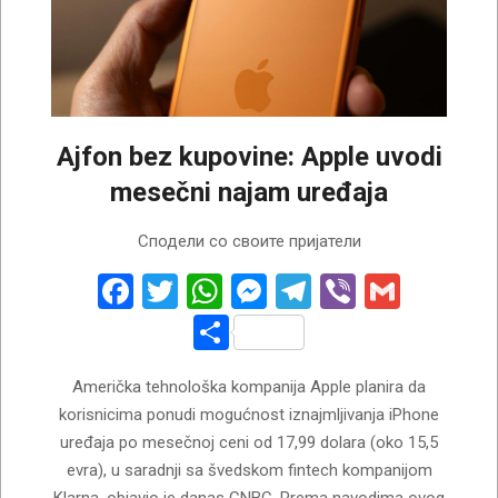
Ajfon bez kupovine: Apple uvodi
mesečni najam uređaja
2026-
Сподели со своите пријатели
07-
29
Facebook
Twitter
WhatsApp
Messenger
Telegram
Viber
Gmail
Share
Američka tehnološka kompanija Apple planira da
korisnicima ponudi mogućnost iznajmljivanja iPhone
uređaja po mesečnoj ceni od 17,99 dolara (oko 15,5
evra), u saradnji sa švedskom fintech kompanijom