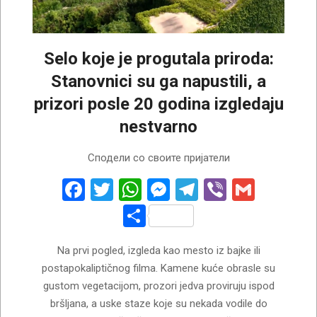
Selo koje je progutala priroda:
Stanovnici su ga napustili, a
prizori posle 20 godina izgledaju
nestvarno
2026-
Сподели со своите пријатели
06-
22
Facebook
Twitter
WhatsApp
Messenger
Telegram
Viber
Gmail
Share
Na prvi pogled, izgleda kao mesto iz bajke ili
postapokaliptičnog filma. Kamene kuće obrasle su
gustom vegetacijom, prozori jedva proviruju ispod
bršljana, a uske staze koje su nekada vodile do