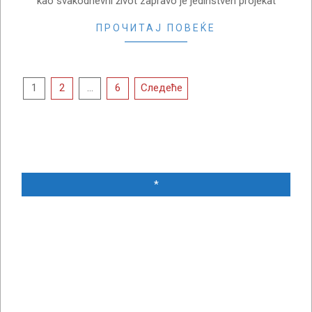
kao svakodnevni život zapravo je jedinstven projekat
ПРОЧИТАЈ ПОВЕЌЕ
Пагинација
1
2
…
6
Следеће
чланака
*