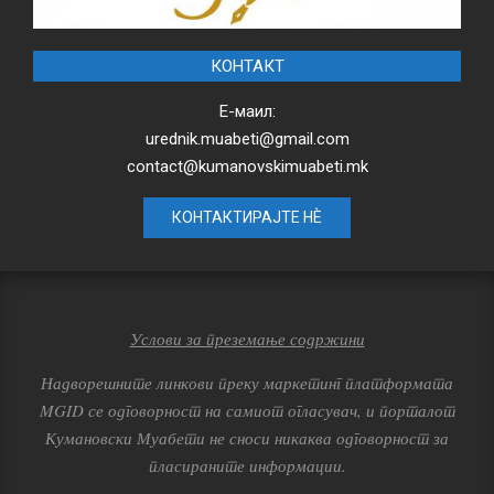
КОНТАКТ
Е-маил:
urednik.muabeti@gmail.com
contact@kumanovskimuabeti.mk
КОНТАКТИРАЈТЕ НЀ
Услови за преземање содржини
Надворешните линкови преку маркетинг платформата
MGID се одговорност на самиот огласувач, и порталот
Кумановски Муабети не сноси никаква одговорност за
пласираните информации.