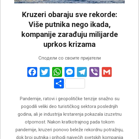
Kruzeri obaraju sve rekorde:
Više putnika nego ikada,
kompanije zarađuju milijarde
uprkos krizama
2026-
Сподели со своите пријатели
07-
29
Facebook
Twitter
WhatsApp
Messenger
Telegram
Viber
Gmail
Share
Pandemije, ratovi i geopolitičke tenzije snažno su
pogodili veliki deo turističkog sektora poslednjih
godina, ali je industrija krstarenja pokazala izuzetnu
otpornost. Nakon kratkotrajnog pada tokom
pandemije, kruzeri ponovo beleže rekordnu potražnju,
dok broj putnika i prihodi najvećih svetskih kompanija