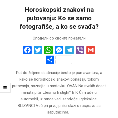
Horoskopski znakovi na
putovanju: Ko se samo
fotografiše, a ko se svađa?
2026-
Сподели со своите пријатели
07-
29
Facebook
Twitter
WhatsApp
Messenger
Telegram
Viber
Gmail
Share
Put do željene destinacije često je pun avantura, a
kako se horoskopski znakovi ponašaju tokom
putovanja, saznajte u nastavku. OVAN Na svakih deset
minuta pita: „Jesmo li stigli?“ BIK Čim uđe u
automobil, iz ranca vadi sendviče i grickalice.
BLIZANCI Već pri prvoj prilici ulazi u raspravu sa
saputnicima.