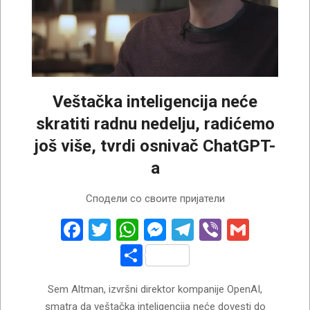
Veštačka inteligencija neće
skratiti radnu nedelju, radićemo
još više, tvrdi osnivač ChatGPT-
a
2026-
Сподели со своите пријатели
07-
29
Facebook
Twitter
WhatsApp
Messenger
Telegram
Viber
Gmail
Share
Sem Altman, izvršni direktor kompanije OpenAI,
smatra da veštačka inteligencija neće dovesti do