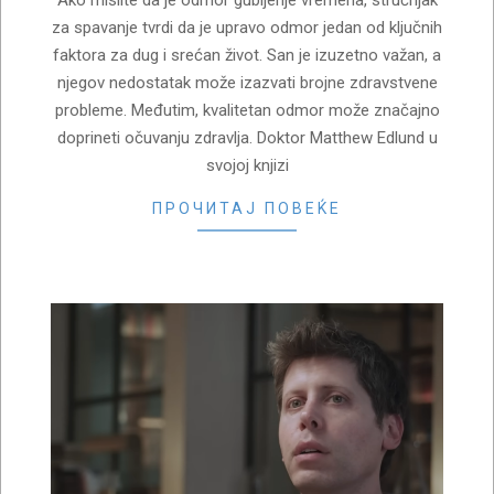
za spavanje tvrdi da je upravo odmor jedan od ključnih
faktora za dug i srećan život. San je izuzetno važan, a
njegov nedostatak može izazvati brojne zdravstvene
probleme. Međutim, kvalitetan odmor može značajno
doprineti očuvanju zdravlja. Doktor Matthew Edlund u
svojoj knjizi
ПРОЧИТАЈ ПОВЕЌЕ