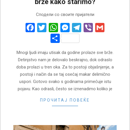
brže kako starimo?
2026-
Сподели со своите пријатели
07-
29
Facebook
Twitter
WhatsApp
Messenger
Telegram
Viber
Gmail
Share
Mnogi ljudi imaju utisak da godine prolaze sve brže.
Detinjstvo nam je delovalo beskrajno, dok odraslo
doba prolazi u tren oka. Za to postoji objašnjenje, a
postoji i način da se taj osećaj makar delimično
uspori. Gotovo svako s godinama primećuje istu
pojavu. Kao odrasli, često se iznenadimo koliko je
ПРОЧИТАЈ ПОВЕЌЕ