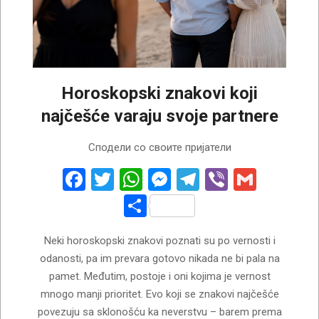
Horoskopski znakovi koji
najčešće varaju svoje partnere
2026-
Сподели со своите пријатели
07-
29
Facebook
Twitter
WhatsApp
Messenger
Telegram
Viber
Gmail
Share
Neki horoskopski znakovi poznati su po vernosti i
odanosti, pa im prevara gotovo nikada ne bi pala na
pamet. Međutim, postoje i oni kojima je vernost
mnogo manji prioritet. Evo koji se znakovi najčešće
povezuju sa sklonošću ka neverstvu – barem prema