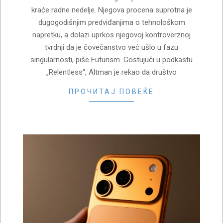
kraće radne nedelje. Njegova procena suprotna je
dugogodišnjim predviđanjima o tehnološkom
napretku, a dolazi uprkos njegovoj kontroverznoj
tvrdnji da je čovečanstvo već ušlo u fazu
singularnosti, piše Futurism. Gostujući u podkastu
„Relentless“, Altman je rekao da društvo
ПРОЧИТАЈ ПОВЕЌЕ