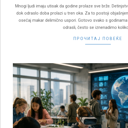
Mnogi ljudi imaju utisak da godine prolaze sve brže. Detinjst
dok odraslo doba prolazi u tren oka. Za to postoji objašnjenje
osećaj makar delimično uspori. Gotovo svako s godinama 
odrasli, često se iznenadimo koliko
ПРОЧИТАЈ ПОВЕЌЕ