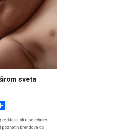
širom sveta
r
am
r
mail
Share
roditelja, ali u pojedinim
 poznatih brendova do