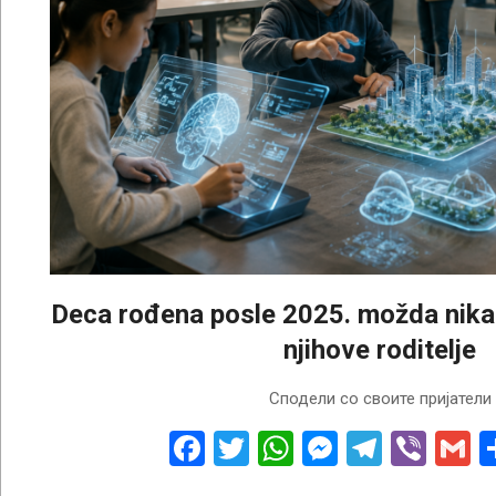
Deca rođena posle 2025. možda nikad
njihove roditelje
2026-
Сподели со своите пријатели
06-
07
Facebook
Twitter
WhatsApp
Messenge
Telegr
Vibe
G