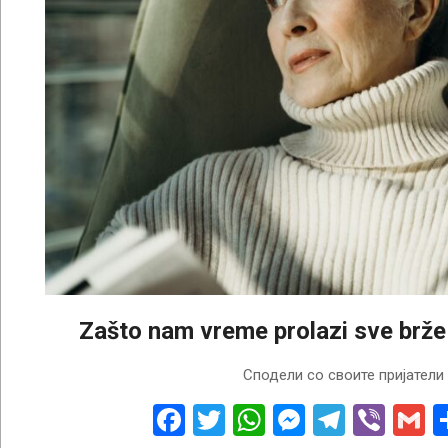
Zašto nam vreme prolazi sve brže
2026-
Сподели со своите пријатели
07-
29
Facebook
Twitter
WhatsApp
Messenge
Telegr
Vibe
G