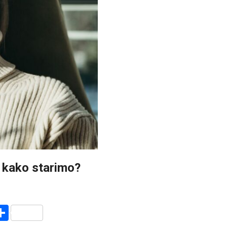
 kako starimo?
r
am
r
mail
Share