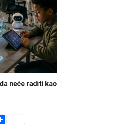
a neće raditi kao
r
am
r
mail
Share