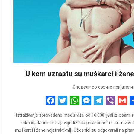
U kom uzrastu su muškarci i žene 
2026-
Сподели со своите пријатели
04-
23
Facebook
Twitter
WhatsApp
Messenge
Telegr
Vibe
G
Istraživanje sprovedeno među više od 16.000 ljudi iz osam z
kako ispitanici doživljavaju fizičku privlačnost i u kom ž
muškarci i žene najatraktivniji. Učesnici su odgovarali na pi