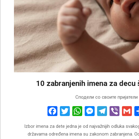
10 zabranjenih imena za decu 
2026-
Сподели со своите пријатели
05-
31
Facebook
Twitter
WhatsApp
Messenge
Telegr
Vibe
G
Izbor imena za dete jedna je od najvažnijih odluka svakog 
državama određena imena su zakonom zabranjena. Od