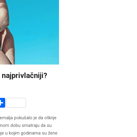
najprivlačniji?
r
am
r
mail
Share
emalja pokušalo je da otkrije
ivotnom dobu smatraju da su
tanje u kojim godinama su žene