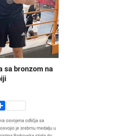
a sa bronzom na
iji
r
am
r
mail
Share
va osvojena odličja sa
osvojio je srebrnu medalju u
Hristina Bojkovska stigla do