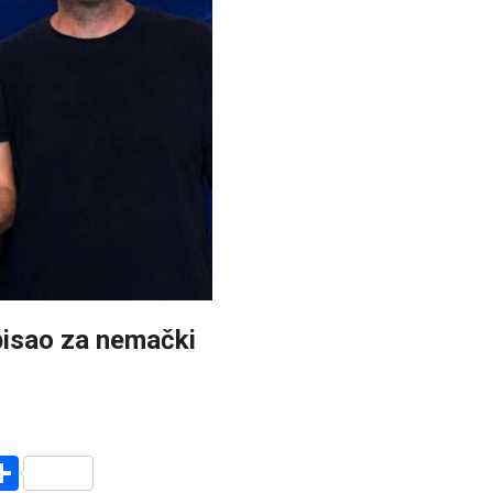
pisao za nemački
r
am
r
mail
Share