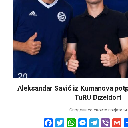
Aleksandar Savić iz Kumanova pot
TuRU Dizeldorf
2026-
Сподели со своите пријатели
06-
03
Facebook
Twitter
WhatsApp
Messenge
Telegr
Vibe
G