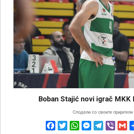
Boban Stajić novi igrač MK
2026-
Сподели со своите пријатели
06-
10
Facebook
Twitter
WhatsApp
Messenge
Telegr
Vibe
G