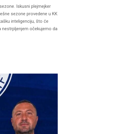
ezone. Iskusni plejmejker
pešne sezone provedene u KK
kašku inteligenciju, što će
Sa nestrpljenjem očekujemo da