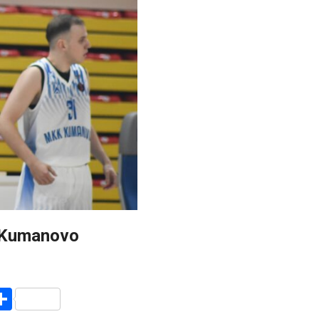
K Kumanovo
r
am
r
mail
Share