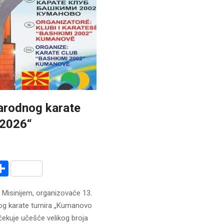
rodnog karate
 2026“
r
am
r
mail
Share
Misinijem, organizovaće 13.
og karate turnira „Kumanovo
ekuje učešće velikog broja