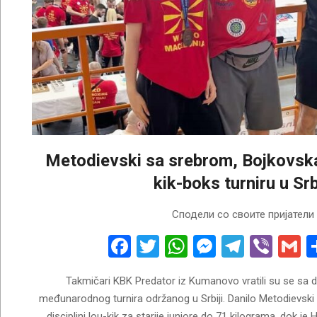
Metodievski sa srebrom, Bojkovsk
kik-boks turniru u Srb
2026-
Сподели со своите пријатели
06-
01
Facebook
Twitter
WhatsApp
Messenge
Telegr
Vibe
G
Takmičari KBK Predator iz Kumanovo vratili su se sa d
međunarodnog turnira održanog u Srbiji. Danilo Metodievski 
disciplini lou-kik za starije juniore do 71 kilograma, dok je 