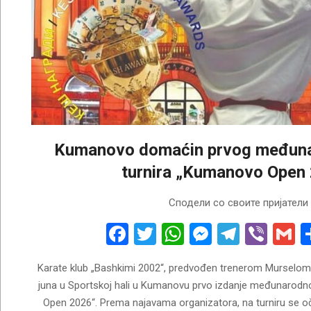
Kumanovo domaćin prvog međuna
turnira „Kumanovo Open
2026-
Сподели со своите пријатели
06-
03
Facebook
Twitter
WhatsApp
Messenge
Telegr
Vibe
G
Karate klub „Bashkimi 2002“, predvođen trenerom Murselom 
juna u Sportskoj hali u Kumanovu prvo izdanje međunarodn
Open 2026“. Prema najavama organizatora, na turniru se oč