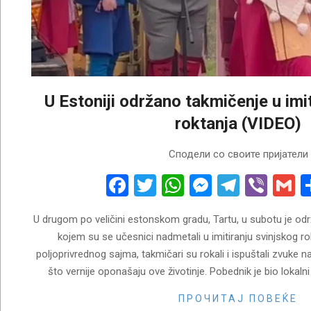
U Estoniji održano takmičenje u imi
roktanja (VIDEO)
2026-
Сподели со своите пријатели
04-
27
Facebook
Twitter
WhatsApp
Messenge
Telegr
Vibe
G
U drugom po veličini estonskom gradu, Tartu, u subotu je o
kojem su se učesnici nadmetali u imitiranju svinjskog ro
poljoprivrednog sajma, takmičari su rokali i ispuštali zvuke 
što vernije oponašaju ove životinje. Pobednik je bio lokaln
ПРОЧИТАЈ ПОВЕЌЕ