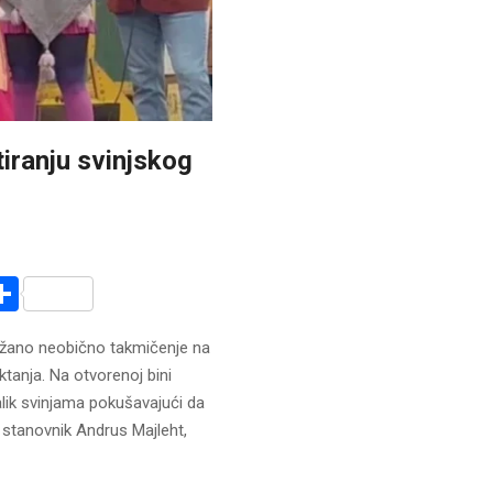
tiranju svinjskog
r
am
r
mail
Share
držano neobično takmičenje na
ktanja. Na otvorenoj bini
nalik svinjama pokušavajući da
i stanovnik Andrus Majleht,