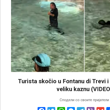
Turista skočio u Fontanu di Trevi i
veliku kaznu (VIDEO
2026-
Сподели со своите пријатели
05-
19