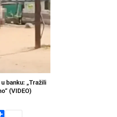
u banku: „Tražili
no“ (VIDEO)
r
am
r
mail
Share