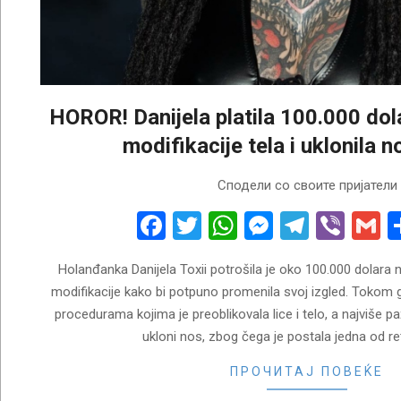
HOROR! Danijela platila 100.000 do
modifikacije tela i uklonila 
2026-
Сподели со своите пријатели
04-
23
Facebook
Twitter
WhatsApp
Messenge
Telegr
Vibe
G
Holanđanka Danijela Toxii potrošila je oko 100.000 dolara n
modifikacije kako bi potpuno promenila svoj izgled. Tokom g
procedurama kojima je preoblikovala lice i telo, a najviše p
ukloni nos, zbog čega je postala jedna od r
ПРОЧИТАЈ ПОВЕЌЕ