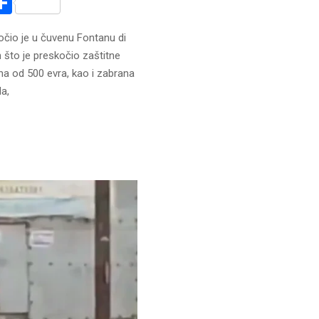
r
am
r
mail
Share
čio je u čuvenu Fontanu di
 što je preskočio zaštitne
na od 500 evra, kao i zabrana
a,