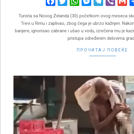
Facebook
Twitter
WhatsApp
Messenge
Telegr
Vibe
G
Turista sa Novog Zelanda (30) početkom ovog meseca sko
Trevi u Rimu i zaplivao, zbog čega je ubrzo kažnjen. Nakon
barijere, ignorisao zabrane i ušao u vodu, izrečena mu je kaz
pristupa određenim delovima grad
ПРОЧИТАЈ ПОВЕЌЕ