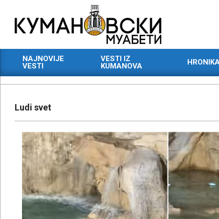
Skip
to
content
КУМАНОВСКИ
NAJNOVIJE
VESTI IZ
HRONIK
МУАБЕТИ
VESTI
KUMANOVA
Primary
Navigation
Menu
Ludi svet