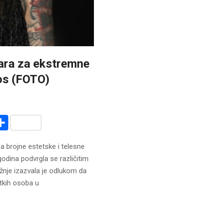
lara za ekstremne
nos (FOTO)
r
am
r
mail
Share
a brojne estetske i telesne
odina podvrgla se različitim
ažnje izazvala je odlukom da
etkih osoba u