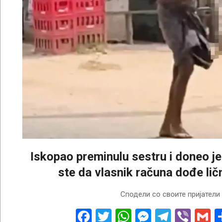
Iskopao preminulu sestru i doneo je 
ste da vlasnik računa dođe lič
2026-
Сподели со своите пријатели
04-
29
Facebook
Twitter
WhatsApp
Messenge
Telegr
Vibe
G